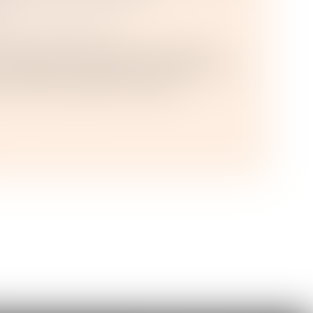
/
Baux commerciaux
sorties de trésorerie liées à la location du
s commerciaux ont signé un accord le 3 juin
 la mise en place de la mensual...