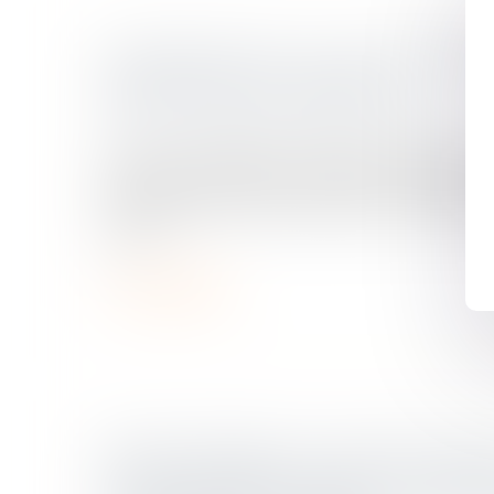
SUSPENSION DE LA CLAUSE RÉSOL
OBLIGATION DU PRENEUR
Droit commercial
/
Baux commerciaux
La Cour de cassation a rappelé le 11 juillet d
application de l'article L 145-41 du Code de
conformément à sa jurisprudence antérieur
ordon...
Lire la suite
RÉAJUSTEMENT DU LOYER POUR S
LOCATION IRRÉGULIÈRE : LE CONT