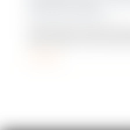
S’APPARENTER À UNE SOUS-LOCAT
DU CODE DE COMMERCE
Droit commercial
/
Baux commerciaux
En matière de baux commerciaux et en applic
L 145-31 du Code de commerce, lorsque le lo
location est supérieur au prix de la location pr
Lire la suite