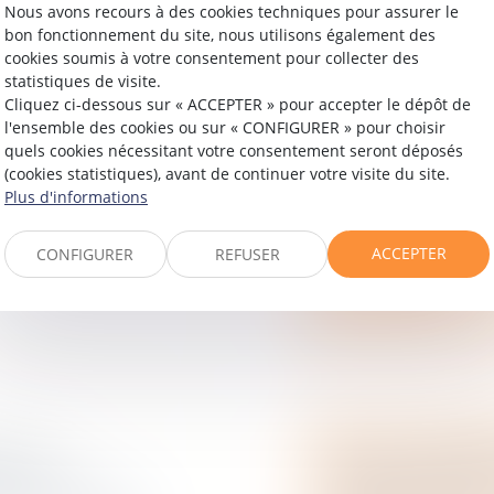
Nous avons recours à des cookies techniques pour assurer le
bon fonctionnement du site, nous utilisons également des
cookies soumis à votre consentement pour collecter des
UTOIRE ET
CUMUL D’INDE
statistiques de visite.
DOMMAGE CAUS
Cliquez ci-dessous sur « ACCEPTER » pour accepter le dépôt de
LOCATAIRE C
l'ensemble des cookies ou sur « CONFIGURER » pour choisir
Droit commercial
quels cookies nécessitant votre consentement seront déposés
ernier qu’en
(cookies statistiques), avant de continuer votre visite du site.
 commerce, et
Par suite de l’expr
Plus d'informations
e, lorsqu'une
une société exerça
véhicules, l’établis
ACCEPTER
CONFIGURER
REFUSER
Lire la suite
OUS-
BAUX COMMERC
RAT DOIT
LOYERS RETA