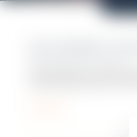
DROIT DE PRÉFÉRENCE ET CONFU
QUALITÉS DE PRENEUR ET DE BAI
Droit commercial
/
Baux commerciaux
Le droit de préférence ou « pacte de préfére
par l’article 1123 du Code civil comme un co
une partie s’engage à proposer en priorité à s
Lire la suite