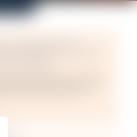
IF À L’INFORMATION DES
RS SUR LE PRIX DES PRODUITS
TITÉ A DIMINUÉ
/
Droit de la distribution
ennes surfaces doivent depuis le 1er juillet
ausses de prix unitaire pour les produits
isse. L’arrêté du 28 juin 2024 pré...