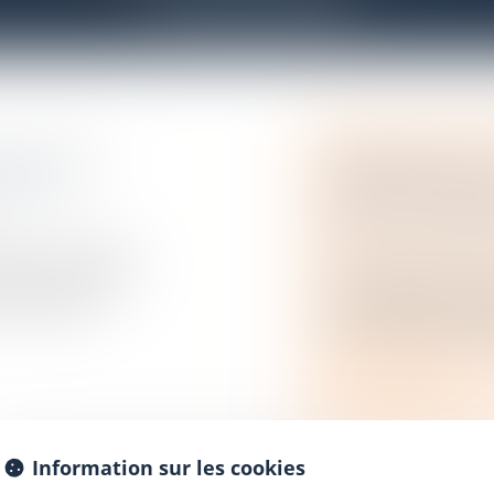
ACTUALITÉS
SION DES
ARRÊTÉ RELAT
LLEUR
CONSOMMATEU
DONT LA QUAN
Droit commercial
nce » est défini
ntrat par lequel
Les grandes et moy
on bénéfi...
2024 indiquer les h
dont la quantité ba
Lire la suite
Information sur les cookies