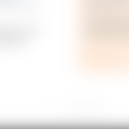
ION AU SENS
DISSOLUTION
Droit commercial
Afin de limiter les 
local, les bailleur
ation de l’article
dernier concernant
yer de la sous-
incipale,...
Lire la suite
...
<<
<
5
6
7
8
9
10
11
>
>>