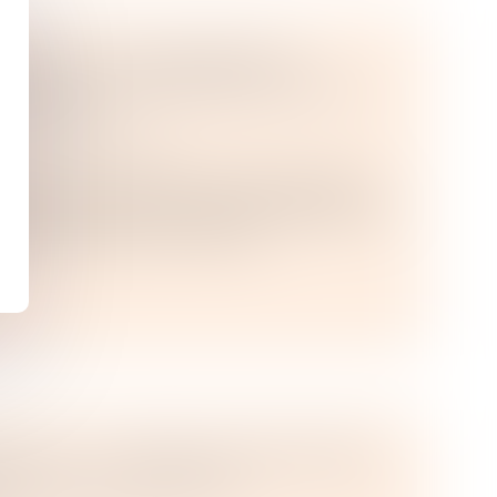
MNITÉS POUR RÉPARER LE
É PAR L’EXPROPRIATION À UN
OMMERCIAL
/
Baux commerciaux
opriation à son profit de parcelles louées à
nt une activité de vente et de réparation de
sement public foncier d’Ile-de...
IAUX : LA MENSUALISATION DES
RDÉE POUR CAUSE DE