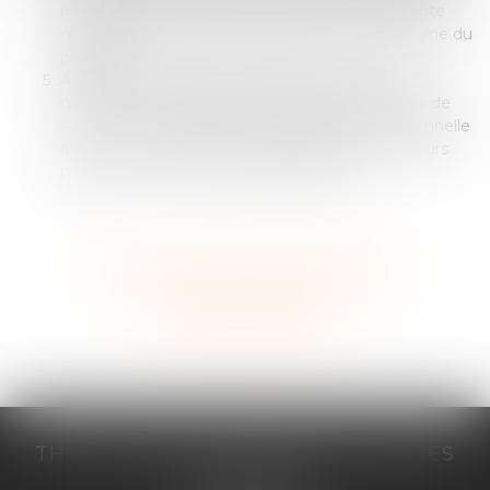
patient de façon à pouvoir déterminer si une faute
médicale a été commise et si celle-ci est à l’origine du
préjudice.
Assurance responsabilité professionnelle
: De
nombreux professionnels de la santé sont tenus de
souscrire une assurance responsabilité professionnelle
pour couvrir les éventuels préjudices causés à leurs
patients en raison de fautes médicales.
Voir tous les domaines d'intervention
Contacter un expert
THILL-MINICI-LEVIONNAIS & ASSOCIES
2 porte de l'Europe