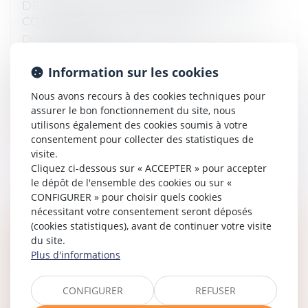
DES AGENCES CONDAMNÉES POUR
CONCURRENCE DÉLOYALE
Droit commercial
Coup de tonnerre dans le secteur immobilier : la Cour
Information sur les cookies
d’appel de Montpellier a sanctionné deux agences
pour concurrence déloyale en raison d’annonces
Nous avons recours à des cookies techniques pour
publiées sans le Diagnostic...
assurer le bon fonctionnement du site, nous
utilisons également des cookies soumis à votre
Lire la suite
consentement pour collecter des statistiques de
visite.
Cliquez ci-dessous sur « ACCEPTER » pour accepter
le dépôt de l'ensemble des cookies ou sur «
CONFIGURER » pour choisir quels cookies
nécessitant votre consentement seront déposés
(cookies statistiques), avant de continuer votre visite
PRISE EN COMPTE D’UNE OBLIGATION
du site.
LÉGALE NOUVELLE POUR LA FIXATION
Plus d'informations
DU LOYER
Droit commercial
/
Baux commerciaux
CONFIGURER
REFUSER
Lors de la fixation du loyer d’un bail commercial, il est