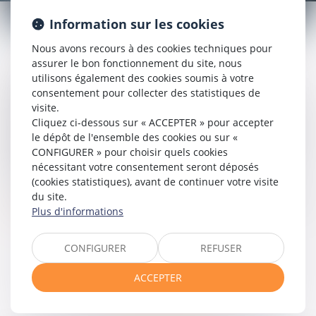
CONSTRUCTION
Information sur les cookies
Nous avons recours à des cookies techniques pour
assurer le bon fonctionnement du site, nous
utilisons également des cookies soumis à votre
Le droit de la construction est une branche du droit
consentement pour collecter des statistiques de
immobilier qui vise à réglementer les procédés de
visite.
construction de biens immobiliers, tant par l'organisation de
Cliquez ci-dessous sur « ACCEPTER » pour accepter
règles liées aux différentes formes de contrat que celles
le dépôt de l'ensemble des cookies ou sur «
attachées aux responsabilités des différents acteurs, pour
CONFIGURER » pour choisir quels cookies
permettre le meilleur achèvement et la meilleure réception
nécessitant votre consentement seront déposés
du bien.
(cookies statistiques), avant de continuer votre visite
du site.
Nos compétences en la matière sont larges, n'hésitez pas à
Plus d'informations
nous contacter
.
CONFIGURER
REFUSER
Voir tous les domaines d'intervention
ACCEPTER
Contacter un expert