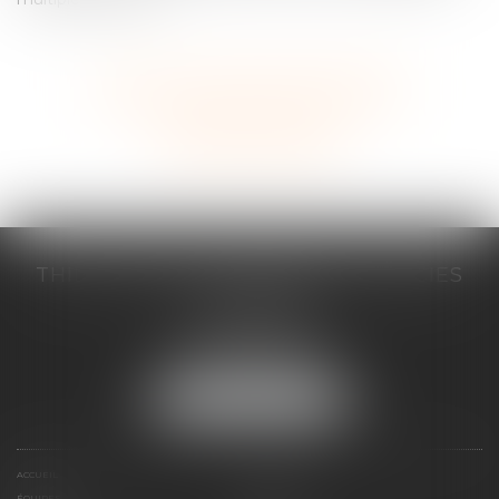
Voir tous les domaines d'intervention
Contacter un expert
THILL-MINICI-LEVIONNAIS & ASSOCIES
2 porte de l'Europe
14000 CAEN
Tél :
02 31 53 40 60
Fax : 02 31 53 40 61
NOUS LOCALISER
ACCUEIL
LE CABINET
ÉQUIPES
EXPERTISES