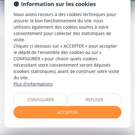
ASSURANCES
Information sur les cookies
Nous avons recours à des cookies techniques pour
assurer le bon fonctionnement du site, nous
utilisons également des cookies soumis à votre
consentement pour collecter des statistiques de
Le droit des assurances organise les relations entre les co-
visite.
contractants à une convention d'assurance, ayant pour
Cliquez ci-dessous sur « ACCEPTER » pour accepter
objectif la couverture d'un risque, les responsabilités en cas
le dépôt de l'ensemble des cookies ou sur «
de sa survenance ainsi que les règles liées à
CONFIGURER » pour choisir quels cookies
l'indemnisation.
nécessitant votre consentement seront déposés
(cookies statistiques), avant de continuer votre visite
Nos compétences en la matière sont larges, n'hésitez pas à
du site.
nous contacter
.
Plus d'informations
CONFIGURER
REFUSER
Voir tous les domaines d'intervention
ACCEPTER
Contacter un expert