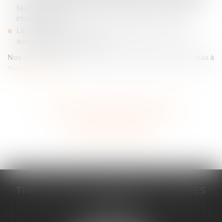
taux d’incapacité permanente, date de consolidation,
invalidité, etc.) ;
Les professionnels de santé (pénalités financières,
avertissement, indu, etc.).
Nos compétences en la matière sont larges, n'hésitez pas à
nous contacter
.
Voir tous les domaines d'intervention
Contacter un expert
THILL-MINICI-LEVIONNAIS & ASSOCIES
2 porte de l'Europe
14000 CAEN