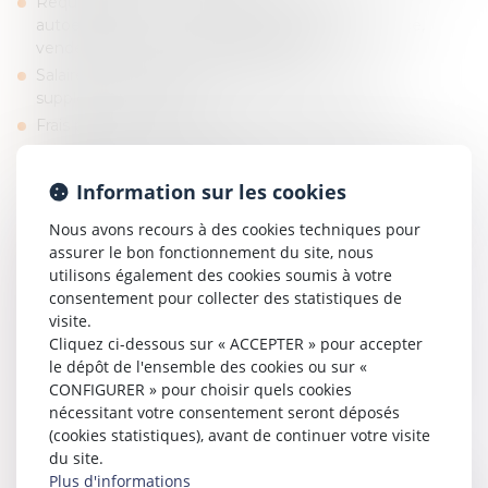
Requalification en contrat de travail (statut
autoentrepreneur, contrat de prestation de service,
vendeur à domicile indépendant, etc.) ;
Salaires et congés payés (classification, heures
supplémentaires, etc.) ;
Frais professionnels (évaluation, paiement, etc.) ;
Organisation du temps de travail (forfait annuel en jours,
forfait annuel en heures, etc.) ;
Information sur les cookies
Temps de repos (repos quotidien et hebdomadaire, droit
à la déconnexion, etc.) ;
Nous avons recours à des cookies techniques pour
assurer le bon fonctionnement du site, nous
Sécurité et prévention (harcèlement moral ou sexuel,
utilisons également des cookies soumis à votre
inaptitude, etc.) ;
consentement pour collecter des statistiques de
Conventions collectives (champ d’application,
visite.
négociation, conclusion, mise en cause, etc.) ;
Cliquez ci-dessous sur « ACCEPTER » pour accepter
Discipline (règlement intérieur, charte informatique,
le dépôt de l'ensemble des cookies ou sur «
sanction disciplinaire, avertissement, mise à pied, etc.) ;
CONFIGURER » pour choisir quels cookies
Evolution de carrière (discrimination, inégalité de
nécessitant votre consentement seront déposés
traitement, etc.) ;
(cookies statistiques), avant de continuer votre visite
Procédure de licenciement (entretien préalable,
du site.
demande de précision des motifs de licenciement, etc.)
Plus d'informations