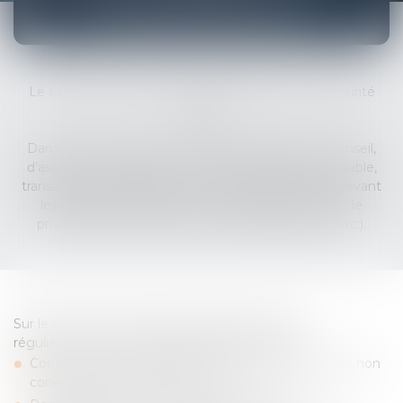
SÉCURITÉ SOCIALE
Le cabinet intervient en droit du travail et de la sécurité
sociale.
Dans ces domaines, il fournit des prestations de conseil,
d’assistance (stratégie, négociation, règlement amiable,
transaction, conciliation, etc.) et de représentation devant
les différentes juridictions compétentes (Conseil de
prud’hommes, Pôle Social du Tribunal judiciaire, etc.).
Sur le volet droit du travail, le cabinet intervient
régulièrement sur les thématiques suivantes :
Contrat de travail (CDI/CDD, clauses de mobilité, de non
concurrence, d’exclusivité, etc.) ;