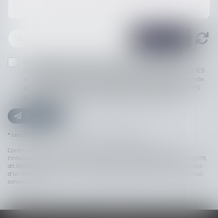
J'accepte que les informations saisies soient traitées
informatiquement par THILL-MINICI-LEVIONNAIS & ASSOCIES
et l'hébergeur du présent site dans le cadre de ma demande
et de la relation avec THILL-MINICI-LEVIONNAIS & ASSOCIES
et/ou Maître Ségolène MINARD qui peut en découler.
Envoyer
* Les champs suivis d'un astérisque sont obligatoires.
Conformément à la loi n°78-17 du 6 janvier 1978 modifiée relative à
l'informatique, aux fichiers et aux libertés, et au règlement européen 2016/679,
dit Règlement Général sur la Protection des Données (RGPD), vous disposez
d'un droit d'accès, de rectification, de suppression des informations qui vous
concernent.