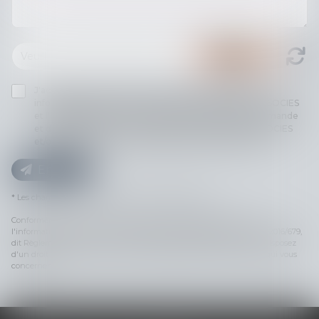
J'accepte que les informations saisies soient traitées
informatiquement par THILL-MINICI-LEVIONNAIS & ASSOCIES
et l'hébergeur du présent site dans le cadre de ma demande
et de la relation avec THILL-MINICI-LEVIONNAIS & ASSOCIES
et/ou Maître France LEVASSEUR qui peut en découler.
Envoyer
* Les champs suivis d'un astérisque sont obligatoires.
Conformément à la loi n°78-17 du 6 janvier 1978 modifiée relative à
l'informatique, aux fichiers et aux libertés, et au règlement européen 2016/679,
dit Règlement Général sur la Protection des Données (RGPD), vous disposez
d'un droit d'accès, de rectification, de suppression des informations qui vous
concernent.