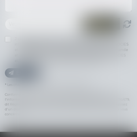
J'accepte que les informations saisies soient traitées
informatiquement par THILL-MINICI-LEVIONNAIS & ASSOCIES
et l'hébergeur du présent site dans le cadre de ma demande
et de la relation avec THILL-MINICI-LEVIONNAIS & ASSOCIES
et/ou Maître Yann JULLIEN qui peut en découler.
Envoyer
* Les champs suivis d'un astérisque sont obligatoires.
Conformément à la loi n°78-17 du 6 janvier 1978 modifiée relative à
l'informatique, aux fichiers et aux libertés, et au règlement européen 2016/679,
dit Règlement Général sur la Protection des Données (RGPD), vous disposez
d'un droit d'accès, de rectification, de suppression des informations qui vous
concernent.