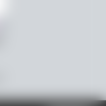
par
s le
iers
n des