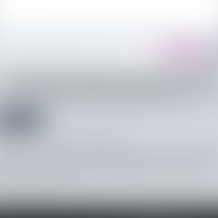
J'accepte que les informations saisies soient traitées informatiquement 
THILL-MINICI-LEVIONNAIS & ASSOCIES et l'hébergeur du présent site dan
cadre de ma demande et de la relation avec THILL-MINICI-LEVIONNAIS &
ASSOCIES et/ou Maître Xavier ONRAED qui peut en découler.
Envoyer
 champs suivis d'un astérisque sont obligatoires.
rmément à la loi n°78-17 du 6 janvier 1978 modifiée relative à l'informatique, aux fich
ux libertés, et au règlement européen 2016/679, dit Règlement Général sur la Protectio
ées (RGPD), vous disposez d'un droit d'accès, de rectification, de suppression des
rmations qui vous concernent.