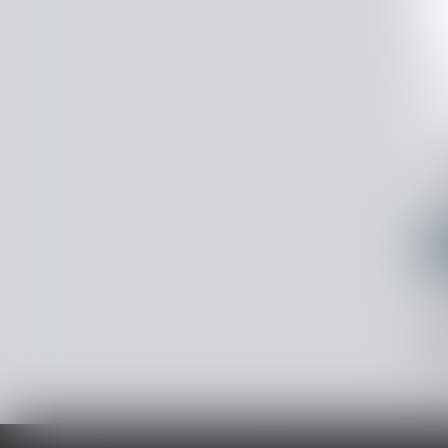
* Les
Confo
et a
Donn
info