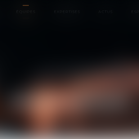
ÉQUIPES
EXPERTISES
ACTUS
ESP
XAVIER
ONRAED
AVOCAT ASSOCIÉ