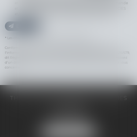
et l'hébergeur du présent site dans le cadre de ma demande
et de la relation avec THILL-MINICI-LEVIONNAIS & ASSOCIES
et/ou Maître Rachida AIT KASSI qui peut en découler.
Envoyer
* Les champs suivis d'un astérisque sont obligatoires.
Conformément à la loi n°78-17 du 6 janvier 1978 modifiée relative à
l'informatique, aux fichiers et aux libertés, et au règlement européen 2016/679,
dit Règlement Général sur la Protection des Données (RGPD), vous disposez
d'un droit d'accès, de rectification, de suppression des informations qui vous
concernent.
THILL-MINICI-LEVIONNAIS & ASSOCIES
2 porte de l'Europe
14000 CAEN
Tél :
02 31 53 40 60
Fax : 02 31 53 40 61
NOUS LOCALISER