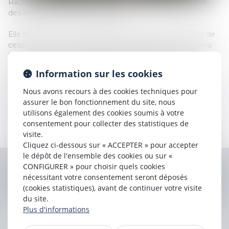
Rachida AIT KASSI est avocat intervenant en droit fiscal
des entreprises et des particuliers.
Elle intervient sur la structuration fiscale des opérations de
cessions, fusions et acquisitions et assiste les clients dans
leurs problématiques fiscales quotidiennes. Elle conseille
également les entreprises et les particuliers dans leurs
Information sur les cookies
relations avec l’administration fiscale tant pour la
sécurisation des opérations sous la forme de rescrits
Nous avons recours à des cookies techniques pour
fiscaux, qu’à l’occasion de contrôles ou contentieux fiscaux.
assurer le bon fonctionnement du site, nous
FORMATION
utilisons également des cookies soumis à votre
consentement pour collecter des statistiques de
Master 2 Droit de l’entreprise et des affaires – Diplôme de
visite.
Juriste Conseil en Entreprise
Cliquez ci-dessous sur « ACCEPTER » pour accepter
le dépôt de l'ensemble des cookies ou sur «
CONFIGURER » pour choisir quels cookies
nécessitant votre consentement seront déposés
Contacter
Rachida
AIT KASSI
(cookies statistiques), avant de continuer votre visite
du site.
Plus d'informations