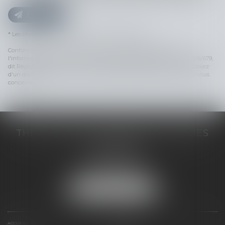
Envoyer
* Les champs suivis d'un astérisque sont obligatoires.
Conformément à la loi n°78-17 du 6 janvier 1978 modifiée relative à
l'informatique, aux fichiers et aux libertés, et au règlement européen 2016/679,
dit Règlement Général sur la Protection des Données (RGPD), vous disposez
d'un droit d'accès, de rectification, de suppression des informations qui vous
concernent.
THILL-MINICI-LEVIONNAIS & ASSOCIES
2 porte de l'Europe
14000 CAEN
Tél :
02 31 53 40 60
Fax : 02 31 53 40 61
NOUS LOCALISER
ACCUEIL
LE CABINET