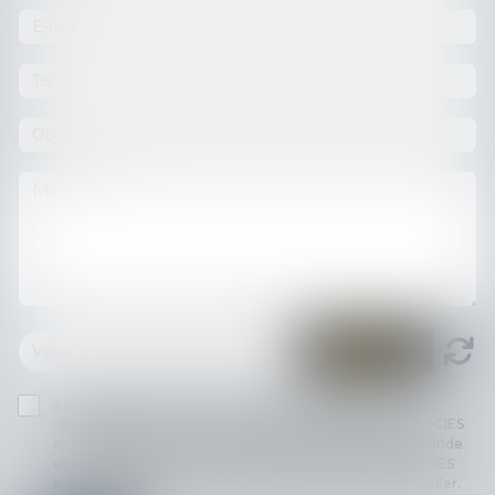
J'accepte que les informations saisies soient traitées
informatiquement par THILL-MINICI-LEVIONNAIS & ASSOCIES
et l'hébergeur du présent site dans le cadre de ma demande
et de la relation avec THILL-MINICI-LEVIONNAIS & ASSOCIES
et/ou Maître Jean-Christophe EVANNO qui peut en découler.