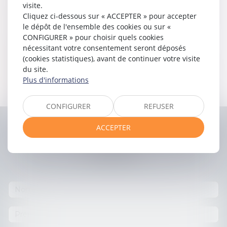
documentation juridique,
visite.
Mise en place et gestion des relations intra-groupe :
Cliquez ci-dessous sur « ACCEPTER » pour accepter
convention de trésorerie, prestations de services,
le dépôt de l'ensemble des cookies ou sur «
management fees etc. ;
CONFIGURER » pour choisir quels cookies
nécessitant votre consentement seront déposés
Rédaction de tous types de baux (commerciaux,
(cookies statistiques), avant de continuer votre visite
saisonniers, professionnels),
du site.
Restructuration, opérations sur le capital, TUP, fusion,
Plus d'informations
acquisition, apports,
Secrétariat et vie juridique des sociétés.
CONFIGURER
REFUSER
ACCEPTER
Contacter
Jean-Christophe
EVANNO