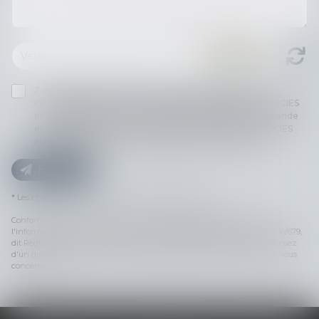
J'accepte que les informations saisies soient traitées
informatiquement par THILL-MINICI-LEVIONNAIS & ASSOCIES
et l'hébergeur du présent site dans le cadre de ma demande
et de la relation avec THILL-MINICI-LEVIONNAIS & ASSOCIES
et/ou Madame Pauline GANEM qui peut en découler.
Envoyer
* Les champs suivis d'un astérisque sont obligatoires.
Conformément à la loi n°78-17 du 6 janvier 1978 modifiée relative à
l'informatique, aux fichiers et aux libertés, et au règlement européen 2016/679,
dit Règlement Général sur la Protection des Données (RGPD), vous disposez
d'un droit d'accès, de rectification, de suppression des informations qui vous
concernent.