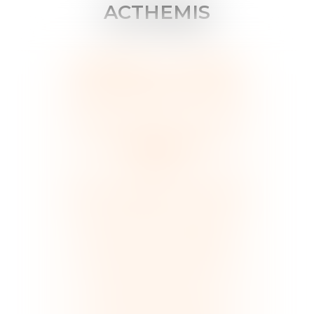
ACTHEMIS
MEMBRES DU CABINET
Maître
Rachida
AIT KASSI
Maître
Jean-Christophe
EVANNO
Maître
Ségolène
MINARD
Maître
Xavier
ONRAED
Maître
Hervé
PLACÉ