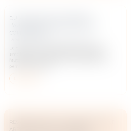
DU NOUVEAU SUR LA DURÉE DE
L’AUTORISATION D’EXPLOITATION
COMMERCIALE !
Droit commercial
/
Droit de la distribution
Le décret du 30 décembre 2024 a pour objet la
simplification et la convergence de la durée de
l’autorisation d’exploitation commerciale liée à un
permis de construire.
Lire la suite
RESPONSABILITÉ DU TRANSPORTEUR ET
ARRIMAGE DES MARCHANDISES