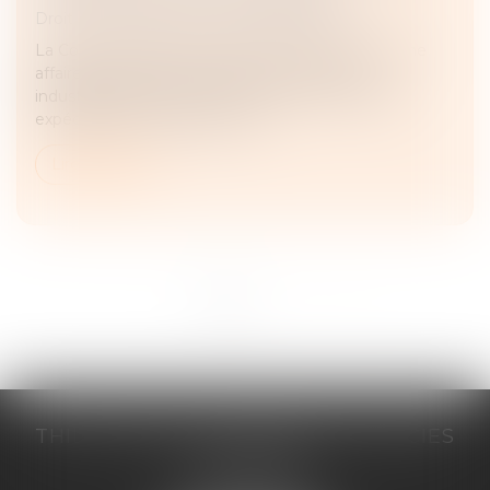
Droit commercial
/
Droit de la distribution
La Cour de cassation a récemment été saisie d’une
affaire portant sur le transport de machines
industrielles de plus de trois tonnes, où la société
expéditrice avait elle-même p...
Lire la suite
<<
<
1
2
>
>>
THILL-MINICI-LEVIONNAIS & ASSOCIES
2 porte de l'Europe
14000 CAEN