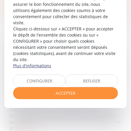
assurer le bon fonctionnement du site, nous
utilisons également des cookies soumis à votre
consentement pour collecter des statistiques de
visite.
Cliquez ci-dessous sur « ACCEPTER » pour accepter
le dépôt de l'ensemble des cookies ou sur «
CONFIGURER » pour choisir quels cookies
MÉTHODE RELATIVE AU DOCUMENT
nécessitant votre consentement seront déposés
PRÉSENTANT LA PART DE SURPLUS DE
(cookies statistiques), avant de continuer votre visite
CHIFFRE D’AFFAIRES DES DISTRIBUTEURS
du site.
GÉNÉRÉ PAR LE RELÈVEMENT DU SEUIL DE
Plus d'informations
REVENTE À PERTE QUI S’EST TRADUITE PAR
UNE REVALORISATION DES PRIX D’ACHAT
CONFIGURER
REFUSER
DES PRODUITS ALIMENTAIRES ET
ACCEPTER
AGRICOLES
Droit commercial
/
Droit de la distribution
Cette trame a pour objet d’aider les distributeurs dans
l’accomplissement de leur obligation de transmettre
aux ministres chargés de l'économie et de l'agriculture,
au plus tard...