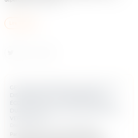
Lire la suite
GESTION DES PÉNURIES, CONTRÔLE DES
DISTRIBUTEURS ET DÉPENDANCE
ÉCONOMIQUE : LA COUR DE CASSATION
DURCIT L’APPRÉCIATION DES PRATIQUES
VERTICALES !
Droit commercial
/
Droit de la distribution
Par cet arrêt, la Cour de cassation apporte