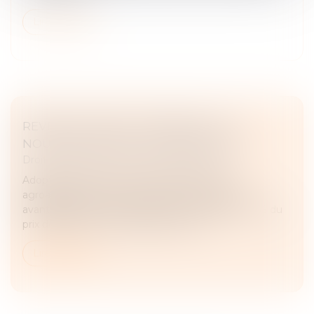
Lire la suite
REVENTE À PERTE, AMENDES : LES
NOUVEAUTÉS DE LA LOI N°2025-337 !
Droit commercial
/
Droit de la distribution
Adoptée dans le but de soutenir le secteur
agroalimentaire, cette nouvelle loi autorise des
avantages promotionnels pouvant atteindre 40 % du
prix de vente au consommateur, ou u...
Lire la suite