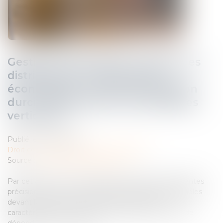
Gestion des pénuries, contrôle des
distributeurs et dépendance
économique : la Cour de cassation
durcit l’appréciation des pratiques
verticales !
Publié le :
05/06/2026
Droit commercial
/
Droit de la distribution
Source :
www.lemag-juridique.com
Par cet arrêt, la Cour de cassation apporte d’importantes
précisions tant sur les garanties procédurales applicables
devant l’Autorité de la concurrence que sur la
caractérisation des ententes verticales et de l’abus de
dépendance économique...