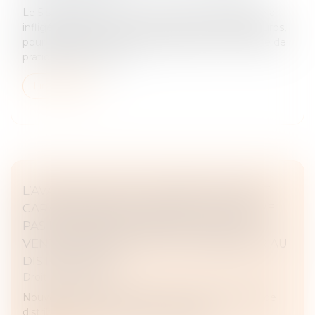
Le 5 septembre 2025, la Commission européenne a
infligé à Google une amende de 2,95 milliards d’euros,
pour infraction aux règles européennes en matière de
pratiques anticoncurr...
Lire la suite
L’AVANTAGE SANS CONTREPARTIE N’EST
CARACTÉRISÉ QUE LORSQU’IL NE RELÈVE
PAS DES OBLIGATIONS D'ACHAT ET DE
VENTE CONSENTI PAR LE FOURNISSEUR AU
DISTRIBUTEUR !
Droit commercial
Nouvel arrêt important dans le secteur de la grande
distribution où la concurrence fait rage...