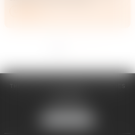
Lire la suite
<<
<
1
2
3
>
>>
THILL-MINICI-LEVIONNAIS & ASSOCIES
2 porte de l'Europe
14000 CAEN
Tél :
02 31 53 40 60
Fax : 02 31 53 40 61
NOUS LOCALISER