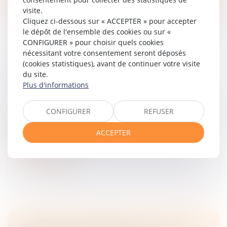
visite.
Cliquez ci-dessous sur « ACCEPTER » pour accepter
le dépôt de l'ensemble des cookies ou sur «
CONFIGURER » pour choisir quels cookies
nécessitant votre consentement seront déposés
(cookies statistiques), avant de continuer votre visite
TRANSPORT ROUTIER : PRÉAVIS ET
du site.
RUPTURE BRUTALE DES RELATIONS
Plus d'informations
Droit commercial
Par cet arrêt, la Chambre commerciale apporte une
CONFIGURER
REFUSER
précision importante sur l'articulation entre le régime
de la rupture brutale des relations commerciales
ACCEPTER
établies et le droit s...
Lire la suite