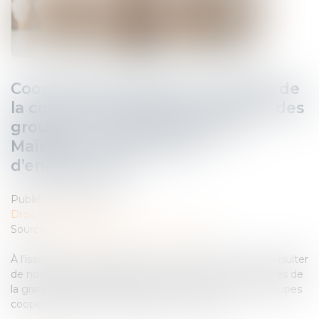
Coopératives agricoles : l’Autorité de
la concurrence autorise la fusion des
groupes coopératifs Euralis et
Maïsadour, sous réserve
d’engagements
Publié le :
30/07/2026
Droit commercial
Source :
www.autoritedelaconcurrence.fr
À l’issue d’une instruction qui a conduit l’Autorité à consulter
de nombreux tiers (agriculteurs, concurrents, enseignes de
la grande distribution), le projet de fusion entre les groupes
coopératifs Euralis et Maïsadour est autorisé...