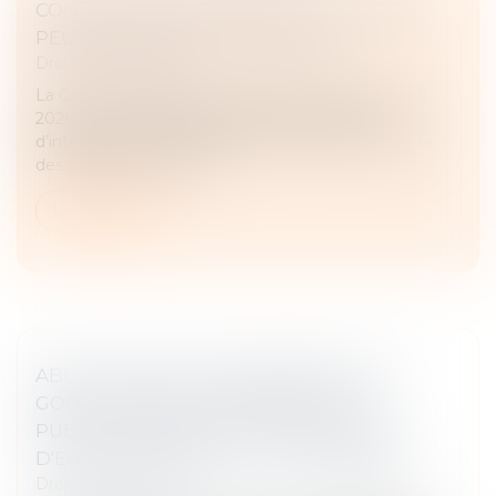
CONTRAT CLAIR ET PRÉCIS : LE JUGE NE
PEUT EN MODIFIER LA PORTÉE
Droit commercial
La Cour de cassation, dans un arrêt rendu le 13 mai
2026, est venue rappeler les limites du pouvoir
d’interprétation du juge lorsqu’un contrat comporte
des stipulations claires...
Lire la suite
ABUS DE POSITION DOMINANTE PAR
GOOGLE DANS LE DOMAINE DE LA
PUBLICITÉ EN LIGNE : 2,95 MILLIARDS
D'EUROS D'AMENDE - ACTU-JURIDIQUE
Droit commercial