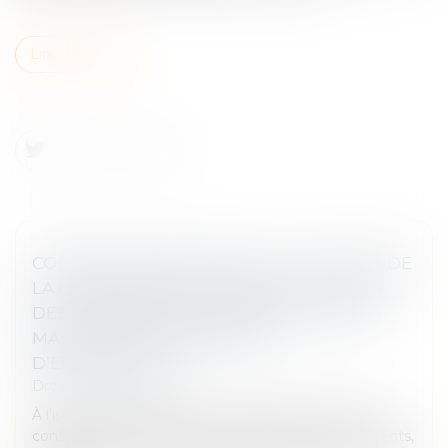
Lire la suite
COOPÉRATIVES AGRICOLES : L’AUTORITÉ DE
LA CONCURRENCE AUTORISE LA FUSION
DES GROUPES COOPÉRATIFS EURALIS ET
MAÏSADOUR, SOUS RÉSERVE
D’ENGAGEMENTS
Droit commercial
À l’issue d’une instruction qui a conduit l’Autorité à
consulter de nombreux tiers (agriculteurs, concurrents,