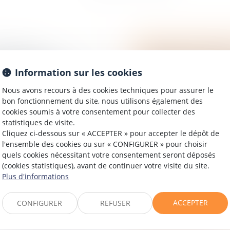
TÉ DE LA
VENTE DE MATÉRI
 DES GROUPES
CONSEIL DU VEN
Information sur les cookies
R, SOUS RÉSERVE
L'ACHETEUR
Nous avons recours à des cookies techniques pour assurer le
Droit commercial
bon fonctionnement du site, nous utilisons également des
cookies soumis à votre consentement pour collecter des
Le vendeur professio
statistiques de visite.
d'information et de c
torité à consulter de
Cliquez ci-dessous sur « ACCEPTER » pour accepter le dépôt de
usage lorsque l'ache
enseignes de la
l'ensemble des cookies ou sur « CONFIGURER » pour choisir
le...
quels cookies nécessitant votre consentement seront déposés
(cookies statistiques), avant de continuer votre visite du site.
Lire la suite
Plus d'informations
ACCEPTER
CONFIGURER
REFUSER