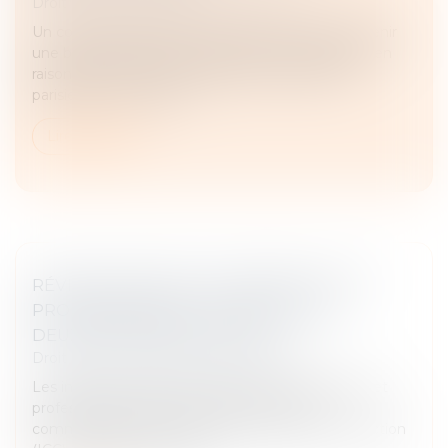
Droit commercial
/
Baux commerciaux
Un commerçant de la rue de Rivoli a réussi à obtenir
une baisse de loyer de la part de son propriétaire en
raison de la chute de fréquentation de l'artère
parisienne. Une décisi...
Lire la suite
RÉVISION DES BAUX COMMERCIAUX ET
PROFESSIONNELS : LES INDICES AU
DEUXIÈME TRIMESTRE 2024
Droit commercial
/
Baux commerciaux
Les indices de référence des baux commerciaux et
professionnels que sont l'indice des loyers
commerciaux (ILC), l'indice du coût de la construction