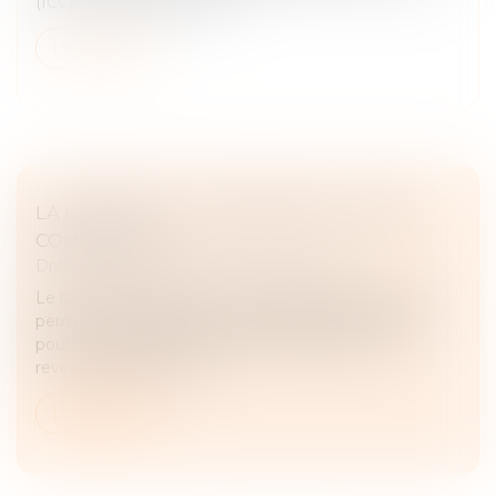
(ICC) et l'indice des loyers...
Lire la suite
LA FIXATION ET LA RÉVISION DU LOYER
COMMERCIAL
Droit commercial
/
Baux commerciaux
Le bail commercial est un contrat fondamental, qui
permet au locataire (le preneur) d’exploiter un local
pour son activité, tout en offrant une source de
revenus stable au baill...
Lire la suite