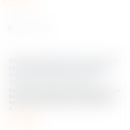
DESTRUCTION PARTIELLE DU LOCAL LOUÉ :
LES LIMITES DE L’ARTICLE 1722 DU CODE
CIVIL FACE AU DÉFAUT D’ENTRETIEN
Droit commercial
/
Baux commerciaux
Selon l’article 1722 du Code civil, si pendant la durée du
bail, la chose louée est détruite en totalité par cas
fortuit, le bail est résilié de plein droit. À défaut, si elle
e...
Lire la suite