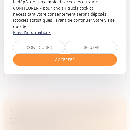
le dépôt de l'ensemble des cookies ou sur «
RÉVISION DES BAUX COMMERCIAUX ET
CONFIGURER » pour choisir quels cookies
PROFESSIONNELS : LES INDICES AU
nécessitant votre consentement seront déposés
(cookies statistiques), avant de continuer votre visite
TROISIÈME TRIMESTRE 2024
du site.
Droit commercial
/
Baux commerciaux
Plus d'informations
Les indices de référence des baux commerciaux et
professionnels que sont l'indice des loyers
CONFIGURER
REFUSER
commerciaux (ILC), l'indice du coût de la construction
(ICC) et l'indice des loyers...
ACCEPTER
Lire la suite
IL OBTIENT LA BAISSE DE SON LOYER RUE
DE RIVOLI FAUTE DE CLIENTÈLE : UN
EXEMPLE À SUIVRE ?