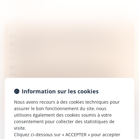
LA MODÉRATION D'UNE INDEMNITÉ
D'OCCUPATION VALIDÉE PAR LA COUR DE
CASSATION
Droit commercial
/
Baux commerciaux
Dans un arrêt rendu le 15 janvier 2025, la Cour de
cassation a rappelé que l'indemnité d'occupation
prévue dans une clause contractuelle peut être
qualifiée de clause pénale si...
Information sur les cookies
Lire la suite
Nous avons recours à des cookies techniques pour
assurer le bon fonctionnement du site, nous
utilisons également des cookies soumis à votre
consentement pour collecter des statistiques de
visite.
Cliquez ci-dessous sur « ACCEPTER » pour accepter