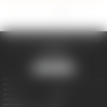
<<
<
1
2
3
4
5
6
7
>
>>
THILL-MINICI-LEVIONNAIS & ASSOCIES
2 porte de l'Europe
14000 CAEN
Tél :
02 31 53 40 60
Fax : 02 31 53 40 61
NOUS LOCALISER
ACCUEIL
LE CABINET
ÉQUIPES
EXPERTISES
ESPACE CLIENT
CONTACT
HONORAIRES
PLAN DU SITE
MENTIONS LÉGALES
ARTICLES