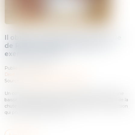
Il obtient la baisse de son loyer rue
de Rivoli faute de clientèle : un
exemple à suivre ?
Publié le :
22/10/2024
Droit commercial
/
Baux commerciaux
Source :
france3-regions.francetvinfo.fr
Un commerçant de la rue de Rivoli a réussi à obtenir une
baisse de loyer de la part de son propriétaire en raison de la
chute de fréquentation de l'artère parisienne. Une décision
qui pourrait faire jurisprudence...
Lire la suite