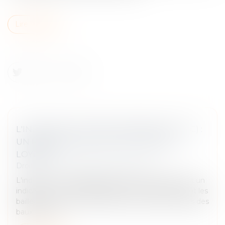
Lire la suite
L'INDICE DES LOYERS COMMERCIAUX (ILC) :
UN REPÈRE POUR L'ÉVOLUTION DES
LOYERS
Droit commercial
/
Baux commerciaux
L'indice ILC, ou indice des loyers commerciaux, est un
indicateur incontournable pour les commerçants et les
bailleurs. Il permet d'encadrer l'évolution des loyers des
baux comm...