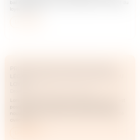
bail commercial, qui prévoit la variation du montant du
loyer en fonct...
Lire la suite
PRISE EN COMPTE D’UNE OBLIGATION
LÉGALE NOUVELLE POUR LA FIXATION DU
LOYER
Droit commercial
/
Baux commerciaux
Lors de la fixation du loyer d’un bail commercial, il est
possible de tenir compte d’une obligation légale
nouvelle. Ainsi, l’obligation d’assurance responsabilité
civile de cop...
Lire la suite