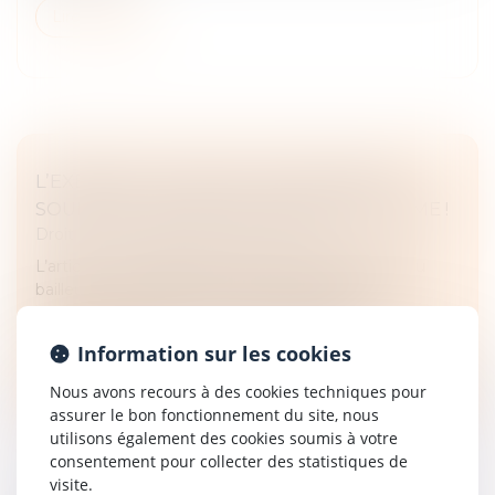
Lire la suite
L’EXERCICE DU DROIT D’OPTION N’EST
SOUMIS À AUCUNE CONDITION DE FORME !
Droit commercial
/
Baux commerciaux
L’article L. 145-9 du Code de commerce impose au
bailleur, lorsqu’il délivre congé à son locataire, de
respecter certaines mentions obligatoires...
Information sur les cookies
Lire la suite
Nous avons recours à des cookies techniques pour
assurer le bon fonctionnement du site, nous
utilisons également des cookies soumis à votre
consentement pour collecter des statistiques de
visite.