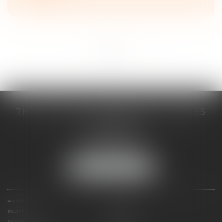
<<
<
1
2
3
4
5
6
7
>
>>
THILL-MINICI-LEVIONNAIS & ASSOCIES
2 porte de l'Europe
14000 CAEN
Tél :
02 31 53 40 60
Fax : 02 31 53 40 61
NOUS LOCALISER
ACCUEIL
LE CABINET
ÉQUIPES
EXPERTISES
ESPACE CLIENT
CONTACT