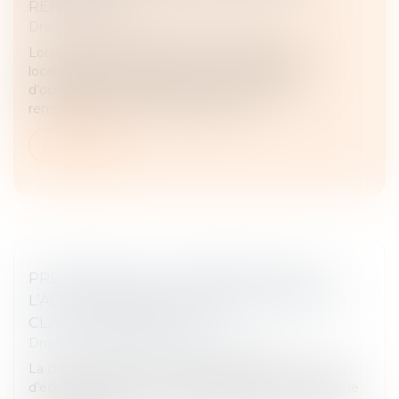
RENOUVELÉ
Droit commercial
/
Baux commerciaux
Lorsqu’un bailleur exerce son droit d’option, son
locataire devient redevable d’une indemnité
d’occupation équivalente à la valeur locative,
remplaçant le loyer à compter de l’e...
Lire la suite
PRÉCISIONS SUR LA PRESCRIPTION DE
L’ACTION VISANT À L’ANNULATION DE LA
CLAUSE D’INDEXATION
Droit commercial
/
Baux commerciaux
La clause d’indexation, également appelée « clause
d’échelle mobile », est une disposition insérée dans le