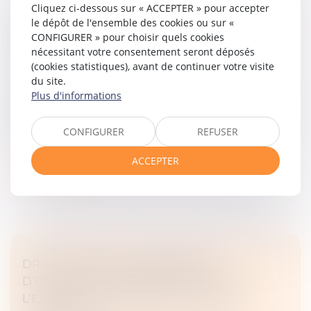
Cliquez ci-dessous sur « ACCEPTER » pour accepter
MANQUEMENTS AUX OBLIGATIONS D’UN
le dépôt de l'ensemble des cookies ou sur «
BAIL COMMERCIAL ET SUSPENSION D’UNE
CONFIGURER » pour choisir quels cookies
CLAUSE RÉSOLUTOIRE
nécessitant votre consentement seront déposés
(cookies statistiques), avant de continuer votre visite
Droit commercial
/
Baux commerciaux
du site.
À la demande du locataire, le juge peut décider de
Plus d'informations
suspendre les effets d’une clause résolutoire d’un bail
commercial mise en jeu par le bailleur, et ce quel que
CONFIGURER
REFUSER
soit le manquem...
Lire la suite
ACCEPTER
DROIT D’OPTION : L’INDEMNITÉ
D’OCCUPATION PREND EFFET DÈS
L’EXPIRATION DU BAIL INITIALEMENT