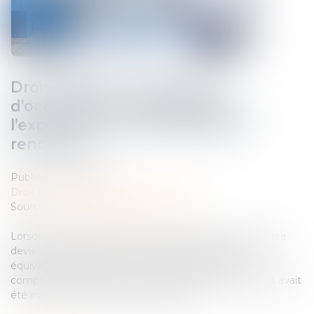
Droit d’option : l’indemnité
d’occupation prend effet dès
l’expiration du bail initialement
renouvelé
Publié le :
11/03/2025
Droit commercial
/
Baux commerciaux
Source :
www.lemag-juridique.com
Lorsqu’un bailleur exerce son droit d’option, son locataire
devient redevable d’une indemnité d’occupation
équivalente à la valeur locative, remplaçant le loyer à
compter de l’expiration du bail dont le renouvellement avait
été initialement accepté par le bailleur...