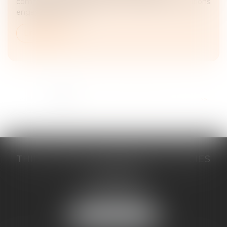
commerciaux s’inscrit dans la continuité des évolutions
engagées par la loi...
Lire la suite
<<
<
1
2
3
4
5
6
7
>
>>
THILL-MINICI-LEVIONNAIS & ASSOCIES
2 porte de l'Europe
14000 CAEN
Tél :
02 31 53 40 60
Fax : 02 31 53 40 61
NOUS LOCALISER