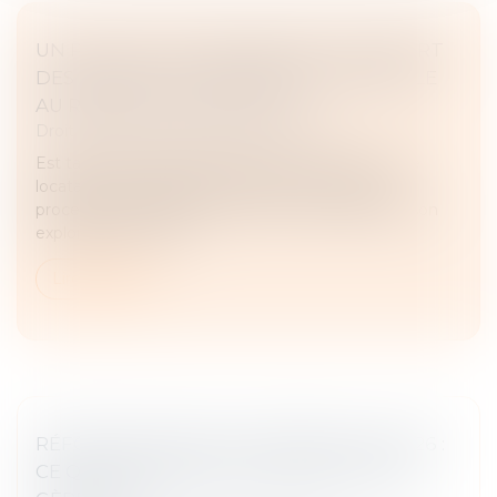
UN PROCESSUS IRRÉVERSIBLE DE DÉPART
DES LIEUX DU LOCATAIRE FAIT OBSTACLE
AU REPENTIR DU BAILLEUR
Droit commercial
/
Baux commerciaux
Est tardif le repentir du bailleur exercé alors que le
locataire s'est engagé six mois plus tôt dans un
processus tendant à la fermeture irréversible de son
exploitation en effe...
Lire la suite
RÉFORME DES BAUX COMMERCIAUX 2026 :
CE QUI CHANGE POUR LE BAILLEUR QUI