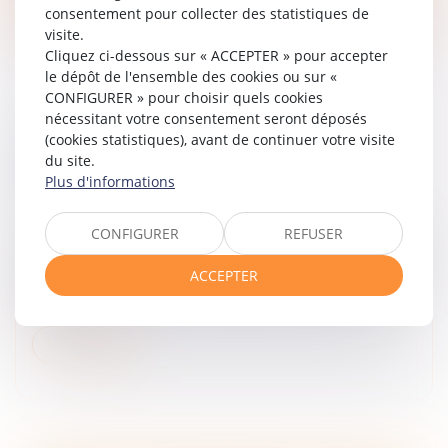
consentement pour collecter des statistiques de
visite.
Cliquez ci-dessous sur « ACCEPTER » pour accepter
le dépôt de l'ensemble des cookies ou sur «
CONFIGURER » pour choisir quels cookies
nécessitant votre consentement seront déposés
DROIT DE PRÉFÉRENCE DU LOCATAIRE
(cookies statistiques), avant de continuer votre visite
du site.
COMMERCIAL : LA RÉTRACTATION DE
Plus d'informations
L'OFFRE EXCLUT LA VENTE FORCÉE
Droit commercial
/
Baux commerciaux
CONFIGURER
REFUSER
Le bailleur qui envisage de vendre un local commercial
est tenu de notifier son projet de vente à son locataire,
ACCEPTER
lequel bénéficie d'un droit de préférence. Si le bailleur
demeur...
Lire la suite