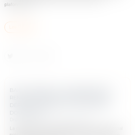
plafonnement...
Lire la suite
BAIL COMMERCIAL : UNE DEMANDE DE
RENOUVELLEMENT N'EMPÊCHE PAS LE
DÉPLAFONNEMENT DU LOYER APRÈS
DOUZE ANS
Droit commercial
/
Baux commerciaux
La demande de renouvellement d'un bail commercial
présentée pendant la période de tacite prolongation