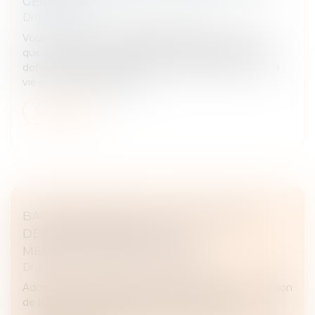
GÈRE SEUL
Droit commercial
/
Baux commerciaux
Vous détenez un ou plusieurs locaux commerciaux
que vous gérez sans administrateur de biens ? La
donne vient de changer. La loi de simplification de la
vie économique, publiée l...
Lire la suite
BAUX COMMERCIAUX : VOUS POUVEZ
DÉSORMAIS DEMANDER LA
MENSUALISATION DU LOYER
Droit commercial
/
Baux commerciaux
Adoptée en avril dans le cadre de la loi de simplification
de la vie économique, la réforme des baux