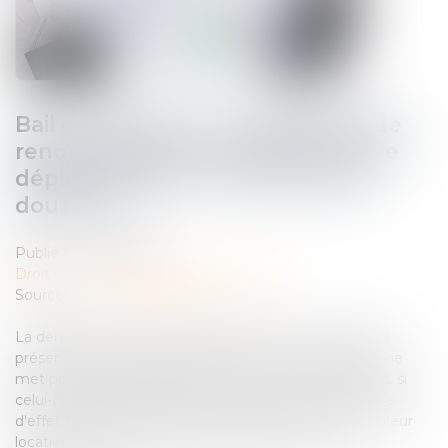
Bail commercial : une demande de
renouvellement n'empêche pas le
déplafonnement du loyer après
douze ans
Publié le :
04/08/2026
Droit commercial
/
Baux commerciaux
Source :
www.lemag-juridique.com
La demande de renouvellement d'un bail commercial
présentée pendant la période de tacite prolongation ne
met pas fin immédiatement au bail en cours. Dès lors, si
celui-ci dépasse une durée de douze ans avant la prise
d'effet du bail renouvelé, le loyer peut être fixé à la valeur
locative et ne bénéficie plus du mécanisme de