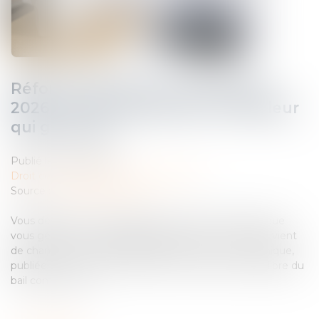
Réforme des baux commerciaux
2026 : ce qui change pour le bailleur
qui gère seul
Publié le :
23/06/2026
Droit commercial
/
Baux commerciaux
Source :
www.gererseul.com
Vous détenez un ou plusieurs locaux commerciaux que
vous gérez sans administrateur de biens ? La donne vient
de changer. La loi de simplification de la vie économique,
publiée le 27 mai 2026, modifie en profondeur l’équilibre du
bail commercial...