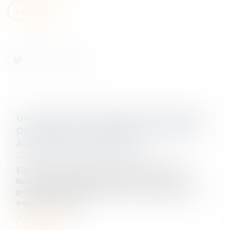
Lire la suite
UN PROCESSUS IRRÉVERSIBLE DE DÉPART
DES LIEUX DU LOCATAIRE FAIT OBSTACLE
AU REPENTIR DU BAILLEUR
Droit commercial
/
Baux commerciaux
Est tardif le repentir du bailleur exercé alors que le
locataire s'est engagé six mois plus tôt dans un
processus tendant à la fermeture irréversible de son
exploitation en effe...
Lire la suite