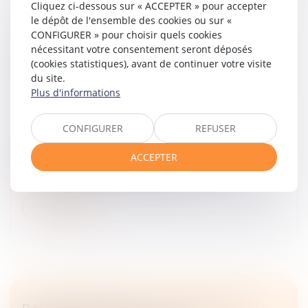
Cliquez ci-dessous sur « ACCEPTER » pour accepter
le dépôt de l'ensemble des cookies ou sur «
GESTION DES PÉNURIES, CONTRÔLE DES
CONFIGURER » pour choisir quels cookies
DISTRIBUTEURS ET DÉPENDANCE
nécessitant votre consentement seront déposés
(cookies statistiques), avant de continuer votre visite
ÉCONOMIQUE : LA COUR DE CASSATION
du site.
DURCIT L’APPRÉCIATION DES PRATIQUES
Plus d'informations
VERTICALES !
Droit commercial
/
Droit de la distribution
CONFIGURER
REFUSER
Par cet arrêt, la Cour de cassation apporte
d’importantes précisions tant sur les garanties
ACCEPTER
procédurales applicables devant l’Autorité de la
concurrence que sur la caractérisati...
Lire la suite