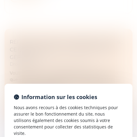
RÉFORME DES BAUX COMMERCIAUX 2026 :
CE QUI CHANGE POUR LE BAILLEUR QUI
GÈRE SEUL
Droit commercial
/
Baux commerciaux
Vous détenez un ou plusieurs locaux commerciaux
que vous gérez sans administrateur de biens ? La
donne vient de changer. La loi de simplification de la
vie économique, publiée l...
Information sur les cookies
Lire la suite
Nous avons recours à des cookies techniques pour
assurer le bon fonctionnement du site, nous
utilisons également des cookies soumis à votre
consentement pour collecter des statistiques de
visite.