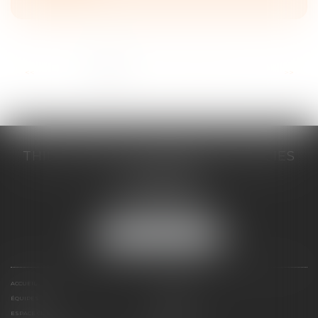
...
<<
<
1
2
3
4
5
6
7
>
>>
THILL-MINICI-LEVIONNAIS & ASSOCIES
2 porte de l'Europe
14000 CAEN
Tél :
02 31 53 40 60
Fax : 02 31 53 40 61
NOUS LOCALISER
ACCUEIL
LE CABINET
ÉQUIPES
EXPERTISES
ESPACE CLIENT
CONTACT