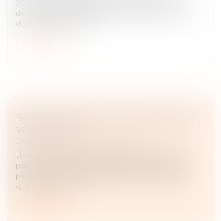
2026, est venue rappeler les limites du pouvoir
d’interprétation du juge lorsqu’un contrat comporte
des stipulations claires...
Lire la suite
BAIL 3 6 9 : DURÉE, LOYER, SORTIE, CE QUE
VOUS SIGNEZ
Droit commercial
/
Baux commerciaux
Un bail commercial se signe souvent vite. Un local
plaît, le loyer semble tenable, le dossier avance, et
pourtant les vrais sujets sont ailleurs : qui peut partir
quand, comment...
Lire la suite