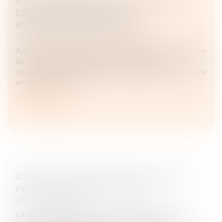
BAUX COMMERCIAUX : VOUS POUVEZ
DÉSORMAIS DEMANDER LA
MENSUALISATION DU LOYER
Droit commercial
/
Baux commerciaux
Adoptée en avril dans le cadre de la loi de simplification
de la vie économique, la réforme des baux
commerciaux s’inscrit dans la continuité des évolutions
engagées par la loi...
Lire la suite
CONTRAT CLAIR ET PRÉCIS : LE JUGE NE
PEUT EN MODIFIER LA PORTÉE
Droit commercial
La Cour de cassation, dans un arrêt rendu le 13 mai