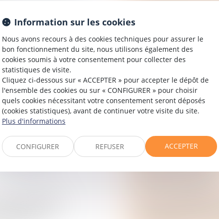
LA LANGUE DU R
Information sur les cookies
Droit commercial
Nous avons recours à des cookies techniques pour assurer le
pelé, au visa de
Les clauses attributi
bon fonctionnement du site, nous utilisons également des
qu’en cas de
abondant. Fréquemme
cookies soumis à votre consentement pour collecter des
t rési...
contrat, elles sont so
statistiques de visite.
Cliquez ci-dessous sur « ACCEPTER » pour accepter le dépôt de
Lire la suite
l'ensemble des cookies ou sur « CONFIGURER » pour choisir
quels cookies nécessitant votre consentement seront déposés
(cookies statistiques), avant de continuer votre visite du site.
Plus d'informations
ACCEPTER
CONFIGURER
REFUSER
ABSENCE DE
QUAND LA BONNE 
D’EXPLOITATION
Droit commercial
/
B
 de commerce, les
La Cour de cassation
-delà de celles
responsabilité délictu