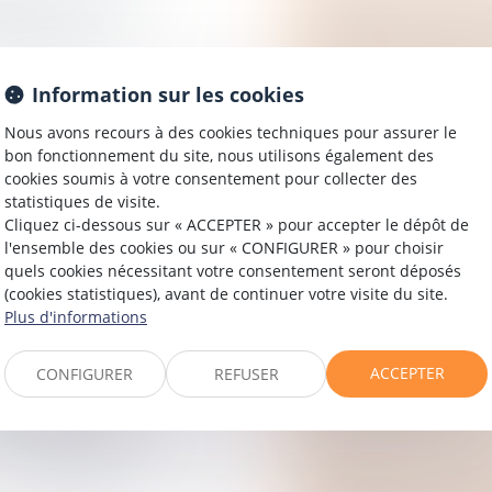
PENTIR DU
CHANGE POUR LE 
Droit commercial
/
B
Information sur les cookies
Vous détenez un ou 
gérez sans administr
 que le locataire s'est
Nous avons recours à des cookies techniques pour assurer le
La loi de simplificati
tendant à la
bon fonctionnement du site, nous utilisons également des
effe...
cookies soumis à votre consentement pour collecter des
statistiques de visite.
Lire la suite
Cliquez ci-dessous sur « ACCEPTER » pour accepter le dépôt de
l'ensemble des cookies ou sur « CONFIGURER » pour choisir
quels cookies nécessitant votre consentement seront déposés
(cookies statistiques), avant de continuer votre visite du site.
Plus d'informations
ACCEPTER
CONFIGURER
REFUSER
DES
BAUX COMMERCIA
NOMIQUE : LA
DEMANDER LA ME
CIATION DES
Droit commercial
/
B
Adoptée en avril dans 