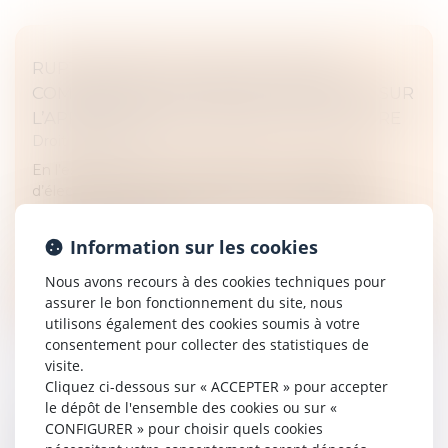
RUPTURE BRUTALE DES RELATIONS
COMMERCIALES ÉTABLIES : PRÉCISIONS SUR
L’APPRÉCIATION DU PRÉAVIS DE RUPTURE
Droit commercial
En l’espèce, une société distribuant des appareils
d’électrostimulation avait informé son fournisseur
d’une réduction progressive de ses achats à partir de
2018, pour atteindre...
Information sur les cookies
Lire la suite
Nous avons recours à des cookies techniques pour
assurer le bon fonctionnement du site, nous
utilisons également des cookies soumis à votre
consentement pour collecter des statistiques de
visite.
Cliquez ci-dessous sur « ACCEPTER » pour accepter
le dépôt de l'ensemble des cookies ou sur «
L'INDICE DES LOYERS COMMERCIAUX (ILC) :
CONFIGURER » pour choisir quels cookies
UN REPÈRE POUR L'ÉVOLUTION DES