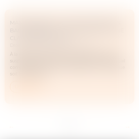
MANQUEMENTS AUX OBLIGATIONS D’UN
BAIL COMMERCIAL ET SUSPENSION D’UNE
CLAUSE RÉSOLUTOIRE
Droit commercial
/
Baux commerciaux
À la demande du locataire, le juge peut décider de
suspendre les effets d’une clause résolutoire d’un bail
commercial mise en jeu par le bailleur, et ce quel que
soit le manquem...
Lire la suite
...
...
<<
<
3
4
5
6
7
8
9
>
>>