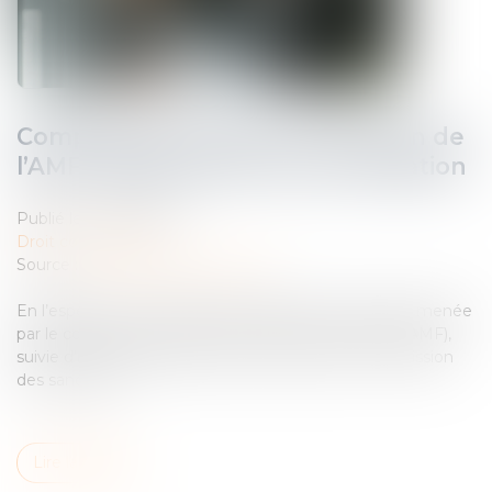
Compétence, pouvoir et sanction de
l’AMF : rappel de la Cour de cassation
Publié le :
28/03/2025
Droit commercial
Source :
www.lemag-juridique.com
En l’espèce, une société a fait l’objet d’une enquête menée
par le collège de l’Autorité des marchés financiers (AMF),
suivie d’une condamnation prononcée par la commission
des sanctions...
Lire la suite