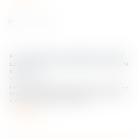
PAS DE PRÉJUDICE COMMERCIAL LORSQUE
LE CONCURRENT N’A SUBI NI PERTE NI GAIN
MANQUÉ
Droit commercial
La Cour de cassation a, dans un récent, mis un terme à
l’affaire concernant les réclamations portées par plus
d’une centaine de chauffeurs de taxi...
Lire la suite