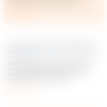
respecter certaines mentions obligatoires...
Lire la suite
COMPÉTENCE, POUVOIR ET SANCTION DE
L’AMF : RAPPEL DE LA COUR DE CASSATION
Droit commercial
En l’espèce, une société a fait l’objet d’une enquête
menée par le collège de l’Autorité des marchés
financiers (AMF), suivie d’une condamnation
prononcée par la commission des...
Lire la suite