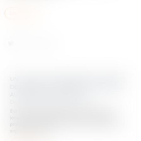
Lire la suite
UN PROCESSUS IRRÉVERSIBLE DE DÉPART
DES LIEUX DU LOCATAIRE FAIT OBSTACLE
AU REPENTIR DU BAILLEUR
Droit commercial
/
Baux commerciaux
Est tardif le repentir du bailleur exercé alors que le
locataire s'est engagé six mois plus tôt dans un
processus tendant à la fermeture irréversible de son
exploitation en effe...