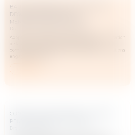
BAUX COMMERCIAUX : VOUS POUVEZ
DÉSORMAIS DEMANDER LA
MENSUALISATION DU LOYER
Droit commercial
/
Baux commerciaux
Adoptée en avril dans le cadre de la loi de simplification
de la vie économique, la réforme des baux
commerciaux s’inscrit dans la continuité des évolutions
engagées par la loi...
Lire la suite
CONTRAT CLAIR ET PRÉCIS : LE JUGE NE
PEUT EN MODIFIER LA PORTÉE
Droit commercial