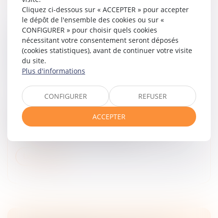
Cliquez ci-dessous sur « ACCEPTER » pour accepter
le dépôt de l'ensemble des cookies ou sur «
CONFIGURER » pour choisir quels cookies
GESTION DES PÉNURIES, CONTRÔLE DES
nécessitant votre consentement seront déposés
DISTRIBUTEURS ET DÉPENDANCE
(cookies statistiques), avant de continuer votre visite
ÉCONOMIQUE : LA COUR DE CASSATION
du site.
DURCIT L’APPRÉCIATION DES PRATIQUES
Plus d'informations
VERTICALES !
Droit commercial
/
Droit de la distribution
CONFIGURER
REFUSER
Par cet arrêt, la Cour de cassation apporte
d’importantes précisions tant sur les garanties
ACCEPTER
procédurales applicables devant l’Autorité de la
concurrence que sur la caractérisati...
Lire la suite