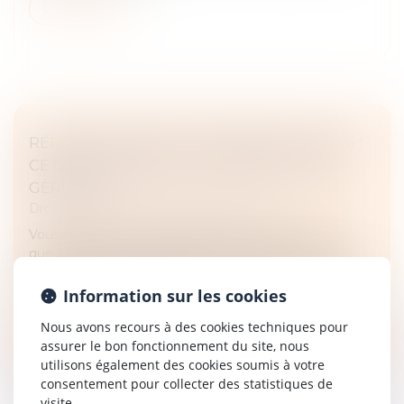
Lire la suite
RÉFORME DES BAUX COMMERCIAUX 2026 :
CE QUI CHANGE POUR LE BAILLEUR QUI
GÈRE SEUL
Droit commercial
/
Baux commerciaux
Vous détenez un ou plusieurs locaux commerciaux
que vous gérez sans administrateur de biens ? La
donne vient de changer. La loi de simplification de la
vie économique, publiée l...
Information sur les cookies
Nous avons recours à des cookies techniques pour
Lire la suite
assurer le bon fonctionnement du site, nous
utilisons également des cookies soumis à votre
consentement pour collecter des statistiques de
visite.