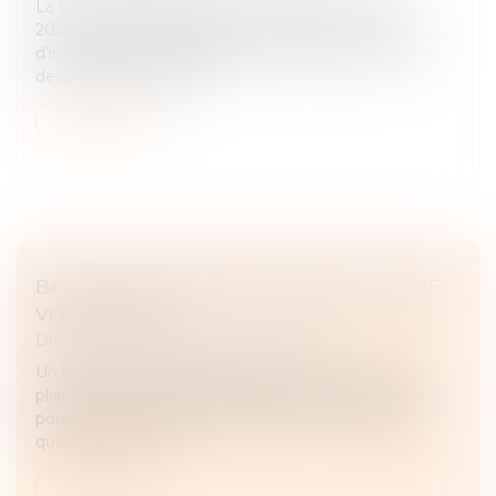
La Cour de cassation, dans un arrêt rendu le 13 mai
2026, est venue rappeler les limites du pouvoir
d’interprétation du juge lorsqu’un contrat comporte
des stipulations claires...
Lire la suite
BAIL 3 6 9 : DURÉE, LOYER, SORTIE, CE QUE
VOUS SIGNEZ
Droit commercial
/
Baux commerciaux
Un bail commercial se signe souvent vite. Un local
plaît, le loyer semble tenable, le dossier avance, et
pourtant les vrais sujets sont ailleurs : qui peut partir
quand, comment...
Lire la suite