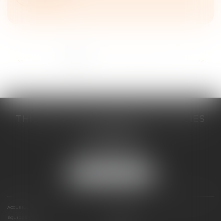
...
<<
<
1
2
3
4
5
6
7
>
>>
THILL-MINICI-LEVIONNAIS & ASSOCIES
2 porte de l'Europe
14000 CAEN
Tél :
02 31 53 40 60
Fax : 02 31 53 40 61
NOUS LOCALISER
ACCUEIL
LE CABINET
ÉQUIPES
EXPERTISES