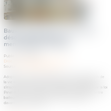
Baux commerciaux : vous pouvez
désormais demander la
mensualisation du loyer
Publié le :
02/06/2026
Droit commercial
/
Baux commerciaux
Source :
www.ouiemagazine.net
Adoptée en avril dans le cadre de la loi de simplification de
la vie économique, la réforme des baux commerciaux
s’inscrit dans la continuité des évolutions engagées par la loi
Pinel de 2014. Son objectif : rééquilibrer les relations entre
bailleurs et commerçants locataires, en apportant
davantage de souplesse...