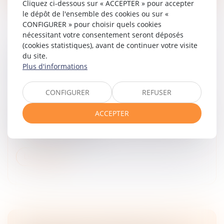
Cliquez ci-dessous sur « ACCEPTER » pour accepter
le dépôt de l'ensemble des cookies ou sur «
CONFIGURER » pour choisir quels cookies
nécessitant votre consentement seront déposés
(cookies statistiques), avant de continuer votre visite
LA RÉGULARISATION POSTÉRIEURE DES
du site.
LOYERS FAIT ÉCHEC À LA RÉSILIATION DU
Plus d'informations
BAIL EN PROCÉDURE COLLECTIVE !
Droit commercial
/
Baux commerciaux
CONFIGURER
REFUSER
L’article L622-14 du Code de commerce permet au
ACCEPTER
juge commissaire de prononcer ou de constater la
résiliation d’un contrat de bail pour des loyers impayés
échus postérieurement...
Lire la suite