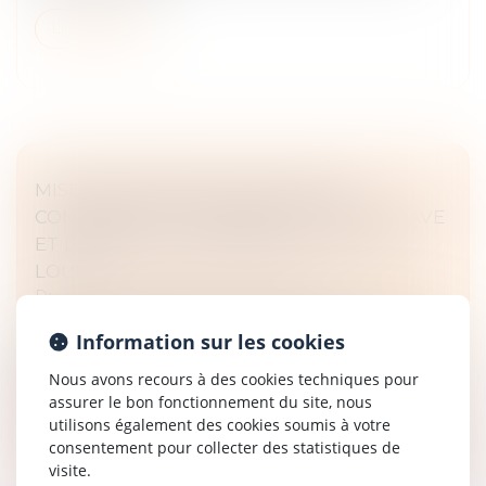
Lire la suite
MISE EN DEMEURE D'UN BAILLEUR
COMMERCIAL PAR ARRÊTÉ DE PÉRIL GRAVE
ET IMMINENT CONCERNANT LE LOCAL
LOUÉ
Droit commercial
/
Baux commerciaux
Un arrêté de péril grave et imminent ayant mis des
Information sur les cookies
bailleurs en demeure de prendre diverses mesures
pour assurer la sécurité publique, en procédant au
Nous avons recours à des cookies techniques pour
maintien des ouvertures en...
assurer le bon fonctionnement du site, nous
utilisons également des cookies soumis à votre
Lire la suite
consentement pour collecter des statistiques de
visite.