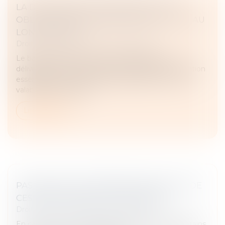
LA DÉLIVRANCE CONFORME EST UNE
OBLIGATION CONTINUE EXIGIBLE TOUT AU
LONG DU BAIL !
Droit commercial
/
Baux commerciaux
Le bailleur demeure tenu d’une obligation de
délivrance conforme, laquelle constitue une obligation
essentielle du contrat de bail, à laquelle il ne peut
valablement déroger...
Lire la suite
PAS DE DROIT DE PRÉEMPTION EN CAS DE
CESSION GLOBALE DE L’IMMEUBLE !
Droit commercial
/
Baux commerciaux
En cas de vente, le propriétaire est tenu, dans certains