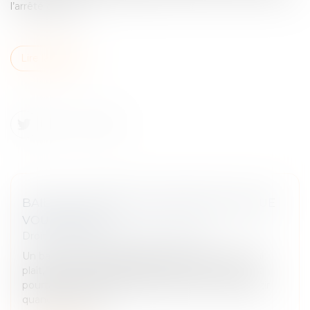
l’arrêté de péril...
Lire la suite
BAIL 3 6 9 : DURÉE, LOYER, SORTIE, CE QUE
VOUS SIGNEZ
Droit commercial
/
Baux commerciaux
Un bail commercial se signe souvent vite. Un local
plaît, le loyer semble tenable, le dossier avance, et
pourtant les vrais sujets sont ailleurs : qui peut partir
quand, comment...