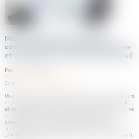
Mise en demeure d'un bailleur
commercial par arrêté de péril grave
et imminent concernant le local loué
Publié le :
09/09/2025
Droit commercial
/
Baux commerciaux
Source :
www.actu-juridique.fr
Un arrêté de péril grave et imminent ayant mis des bailleurs
en demeure de prendre diverses mesures pour assurer la
sécurité publique, en procédant au maintien des ouvertures
en souffrance et à la mise en place d’un tunnel de
protection des piétons, les bailleurs consentent à la
locataire un nouveau bail commercial sur ces locaux pour
une durée de neuf années ayant commencé à courir avant