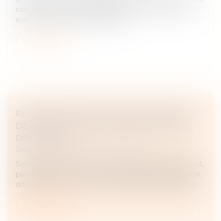
cas, d’informer son locataire afin que celui-ci puisse
exercer son droit de préemption...
Lire la suite
RETOUR SUR L’OBLIGATION DU BAILLEUR
DE GARANTIR UNE JOUISSANCE PAISIBLE
DES LOCAUX
Droit commercial
/
Baux commerciaux
Selon l’article 1719, 1° et 2° du Code civil, le bailleur doit,
par la nature du contrat et sans stipulation particulière,
délivrer au preneur la chose louée et entretenir cette...
Lire la suite