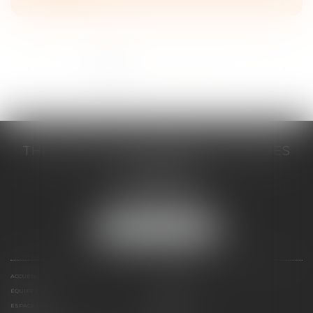
<<
<
1
2
3
4
5
6
7
>
>>
THILL-MINICI-LEVIONNAIS & ASSOCIES
2 porte de l'Europe
14000 CAEN
Tél :
02 31 53 40 60
Fax : 02 31 53 40 61
NOUS LOCALISER
ACCUEIL
LE CABINET
ÉQUIPES
EXPERTISES
ESPACE CLIENT
CONTACT