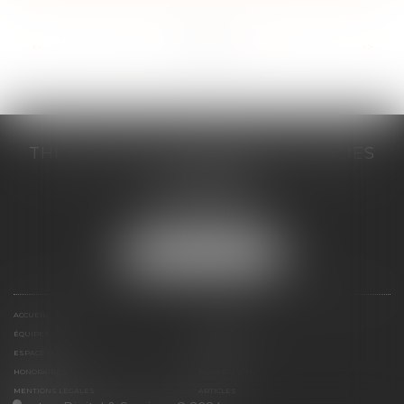
...
<<
<
5
6
7
8
9
10
11
>
>>
THILL-MINICI-LEVIONNAIS & ASSOCIES
2 porte de l'Europe
14000 CAEN
Tél :
02 31 53 40 60
Fax : 02 31 53 40 61
NOUS LOCALISER
ACCUEIL
LE CABINET
ÉQUIPES
EXPERTISES
ESPACE CLIENT
CONTACT
HONORAIRES
PLAN DU SITE
MENTIONS LÉGALES
ARTICLES