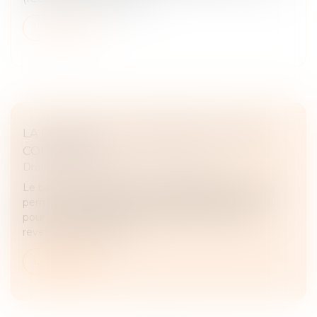
Lire la suite
LA FIXATION ET LA RÉVISION DU LOYER
COMMERCIAL
Droit commercial
/
Baux commerciaux
Le bail commercial est un contrat fondamental, qui
permet au locataire (le preneur) d’exploiter un local
pour son activité, tout en offrant une source de
revenus stable au baill...
Lire la suite