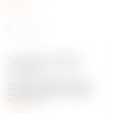
Lire la suite
DU NOUVEAU SUR LA DURÉE DE
L’AUTORISATION D’EXPLOITATION
COMMERCIALE !
Droit commercial
/
Droit de la distribution
Le décret du 30 décembre 2024 a pour objet la
simplification et la convergence de la durée de
l’autorisation d’exploitation commerciale liée à un
permis de construire.
Lire la suite