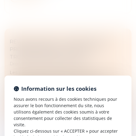
RÉVISION DES BAUX COMMERCIAUX ET
PROFESSIONNELS : LES INDICES AU
TROISIÈME TRIMESTRE 2024
Droit commercial
/
Baux commerciaux
Les indices de référence des baux commerciaux et
professionnels que sont l'indice des loyers
commerciaux (ILC), l'indice du coût de la construction
Information sur les cookies
(ICC) et l'indice des loyers...
Nous avons recours à des cookies techniques pour
Lire la suite
assurer le bon fonctionnement du site, nous
utilisons également des cookies soumis à votre
consentement pour collecter des statistiques de
visite.
Cliquez ci-dessous sur « ACCEPTER » pour accepter