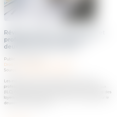
Révision des baux commerciaux et
professionnels : les indices au
deuxième trimestre 2024
Publié le :
09/10/2024
Droit commercial
/
Baux commerciaux
Source :
entreprendre.service-public.fr
Les indices de référence des baux commerciaux et
professionnels que sont l'indice des loyers commerciaux
(ILC), l'indice du coût de la construction (ICC) et l'indice des
loyers des activités tertiaires (ILAT) ont été révisés pour le
deuxième trimestre 2024...