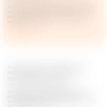
Un commerçant de la rue de Rivoli a réussi à obtenir
une baisse de loyer de la part de son propriétaire en
raison de la chute de fréquentation de l'artère
parisienne. Une décisi...
Lire la suite
RÉVISION DES BAUX COMMERCIAUX ET
PROFESSIONNELS : LES INDICES AU
DEUXIÈME TRIMESTRE 2024
Droit commercial
/
Baux commerciaux
Les indices de référence des baux commerciaux et
professionnels que sont l'indice des loyers
commerciaux (ILC), l'indice du coût de la construction
(ICC) et l'indice des loyers...