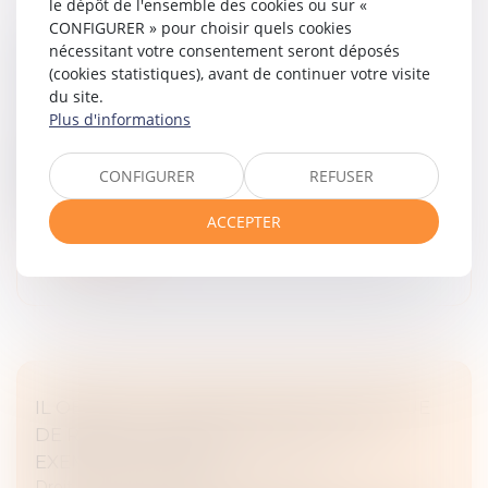
le dépôt de l'ensemble des cookies ou sur «
CONFIGURER » pour choisir quels cookies
RESPONSABILITÉ DU TRANSPORTEUR ET
nécessitant votre consentement seront déposés
(cookies statistiques), avant de continuer votre visite
ARRIMAGE DES MARCHANDISES
du site.
Droit commercial
/
Droit de la distribution
Plus d'informations
La Cour de cassation a récemment été saisie d’une
affaire portant sur le transport de machines
CONFIGURER
REFUSER
industrielles de plus de trois tonnes, où la société
expéditrice avait elle-même p...
ACCEPTER
Lire la suite
IL OBTIENT LA BAISSE DE SON LOYER RUE
DE RIVOLI FAUTE DE CLIENTÈLE : UN
EXEMPLE À SUIVRE ?
Droit commercial
/
Baux commerciaux