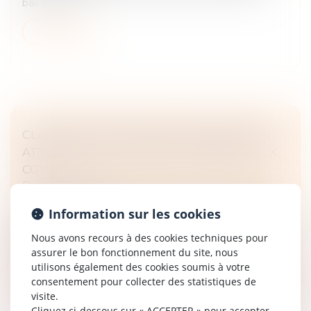
bail est rési...
Lire la suite
CLAUSES ATTRIBUTIVES DE JURIDICTION :
ATTENTION À LA LANGUE DU RENVOI AUX
CGV
Droit commercial
Les clauses attributives de juridiction nourrissent un
Information sur les cookies
contentieux abondant. Fréquemment acceptées lors
de la conclusion du contrat, elles sont souvent
Nous avons recours à des cookies techniques pour
contestées une fois le li...
assurer le bon fonctionnement du site, nous
utilisons également des cookies soumis à votre
Lire la suite
consentement pour collecter des statistiques de
visite.
Cliquez ci-dessous sur « ACCEPTER » pour accepter