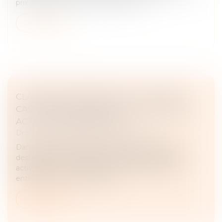
prix de vente au consommateur, ou u...
Lire la suite
CLAUSE DE DESTINATION : LA COUR DE
CASSATION CONFIRME L’EXCLUSION DES
ACTIVITÉS NON PRÉVUES
Droit commercial
/
Baux commerciaux
Dans le cadre d’un bail commercial, la clause de
destination fixe l’usage autorisé des locaux. Toute
activité exercée en dehors de cette clause peut
entraîner la mise en œuvre d...
Lire la suite