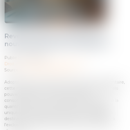
Revente à perte, amendes : les
nouveautés de la loi n°2025-337 !
Publié le :
02/05/2025
Droit commercial
/
Droit de la distribution
Source :
www.lemag-juridique.com
Adoptée dans le but de soutenir le secteur agroalimentaire,
cette nouvelle loi autorise des avantages promotionnels
pouvant atteindre 40 % du prix de vente au
consommateur, ou une augmentation équivalente de la
quantité de produit offert. Cette mesure s’applique
uniquement aux denrées alimentaires et aux produits
destinés à l’alimentation des animaux de compagnie, à
l’exclusion des produits de grande consommation non