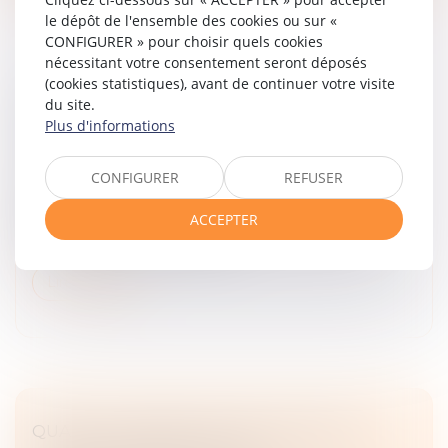
le dépôt de l'ensemble des cookies ou sur «
CONFIGURER » pour choisir quels cookies
nécessitant votre consentement seront déposés
(cookies statistiques), avant de continuer votre visite
PAS DE DIMINUTION DE LOYER SANS
du site.
ABSENCE DE CONTREPARTIE !
Plus d'informations
Droit commercial
/
Baux commerciaux
CONFIGURER
REFUSER
Conformément à l’article L. 145-33 du Code de
commerce, les obligations mises à la charge du
ACCEPTER
locataire au-delà de celles prévues par la loi ou les
usages, et qui ne sont assorti...
Lire la suite
QUAND LA BONNE FOI NEUTRALISE LA