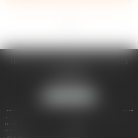
...
...
<<
<
2
3
4
5
6
7
8
>
>>
THILL-MINICI-LEVIONNAIS & ASSOCIES
2 porte de l'Europe
14000 CAEN
Tél :
02 31 53 40 60
Fax : 02 31 53 40 61
NOUS LOCALISER
ACCUEIL
LE CABINET
ÉQUIPES
EXPERTISES
ESPACE CLIENT
CONTACT
HONORAIRES
PLAN DU SITE