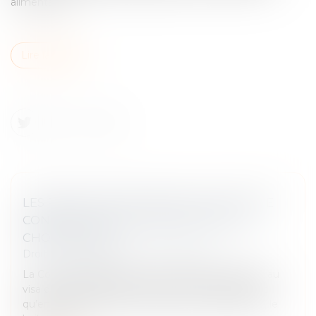
alimentaires...
Lire la suite
LES RESTRICTIONS LIÉES AU COVID-19 NE
CONSTITUENT PAS UNE PERTE DE LA
CHOSE LOUÉE !
Droit commercial
/
Baux commerciaux
La Cour de cassation l’a une nouvelle fois rappelé, au
visa de l’article 1722 du Code civil. Ce texte prévoit
qu’en cas de destruction totale de la chose louée, le