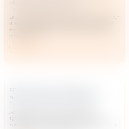
CLAUSE D’EXPLOITATION
Droit commercial
/
Baux commerciaux
La Cour de cassation a été amenée à se prononcer sur
la responsabilité délictuelle d’un preneur à bail et sur
les limites opposables à une exécution en nature en
présence de la...
Lire la suite
REVENTE À PERTE, AMENDES : LES
NOUVEAUTÉS DE LA LOI N°2025-337 !
Droit commercial
/
Droit de la distribution
Adoptée dans le but de soutenir le secteur
agroalimentaire, cette nouvelle loi autorise des
avantages promotionnels pouvant atteindre 40 % du