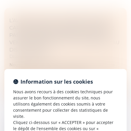
L’AVANTAGE SANS CONTREPARTIE N’EST
CARACTÉRISÉ QUE LORSQU’IL NE RELÈVE
PAS DES OBLIGATIONS D'ACHAT ET DE
VENTE CONSENTI PAR LE FOURNISSEUR AU
DISTRIBUTEUR !
Droit commercial
Nouvel arrêt important dans le secteur de la grande
distribution où la concurrence fait rage...
Information sur les cookies
Lire la suite
Nous avons recours à des cookies techniques pour
assurer le bon fonctionnement du site, nous
utilisons également des cookies soumis à votre
consentement pour collecter des statistiques de
visite.
Cliquez ci-dessous sur « ACCEPTER » pour accepter
RETOUR SUR L’OBLIGATION DU BAILLEUR
le dépôt de l'ensemble des cookies ou sur «