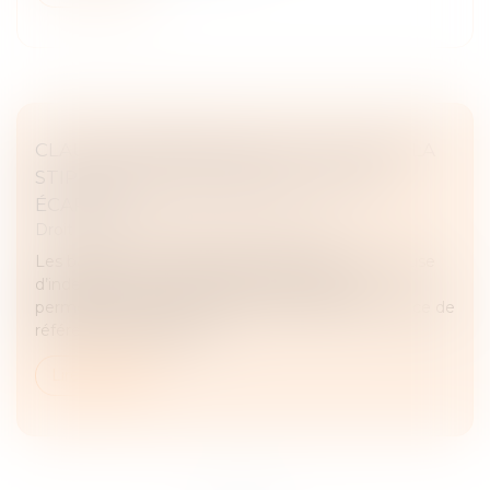
CLAUSE D’INDEXATION ILLICITE : SEULE LA
STIPULATION PROHIBÉE PEUT ÊTRE
ÉCARTÉE
Droit commercial
/
Baux commerciaux
Les baux commerciaux peuvent contenir une clause
d’indexation (ou « clause d’échelle mobile »)
permettant d’ajuster le loyer en fonction d’un indice de
référence. Toutefois, en...
Lire la suite