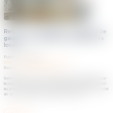
Retour sur l’obligation du bailleur de
garantir une jouissance paisible des
locaux
Publié le :
08/07/2025
Droit commercial
/
Baux commerciaux
Source :
www.lemag-juridique.com
Selon l’article 1719, 1° et 2° du Code civil, le bailleur doit, par
la nature du contrat et sans stipulation particulière, délivrer
au preneur la chose louée et entretenir cette chose en état
de servir à l’usage pour lequel elle a été louée...
Lire la suite