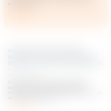
profit du locataire...
Lire la suite
PUBLICITÉ TÉLÉVISÉE ET GRANDE
DISTRIBUTION : LA COUR DE CASSATION
ENCADRE LES PROMOTIONS TEMPORAIRES
!
Droit commercial
Dans un secteur marqué par une concurrence
particulièrement vive, la grande distribution a
récemment fait l’objet d’un arrêt significatif de la Cour
de cassation, intervenu en m...
Lire la suite