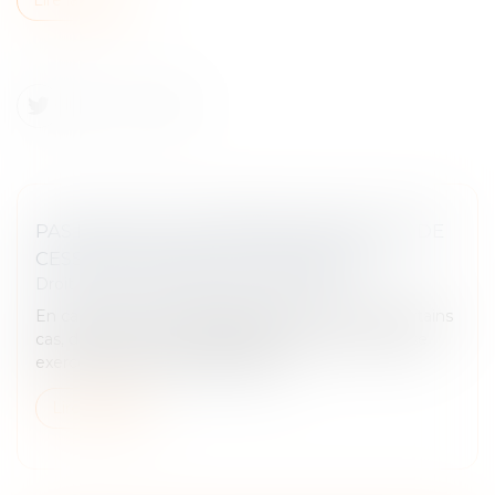
PAS DE DROIT DE PRÉEMPTION EN CAS DE
CESSION GLOBALE DE L’IMMEUBLE !
Droit commercial
/
Baux commerciaux
En cas de vente, le propriétaire est tenu, dans certains
cas, d’informer son locataire afin que celui-ci puisse
exercer son droit de préemption...
Lire la suite