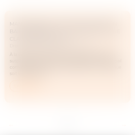
MANQUEMENTS AUX OBLIGATIONS D’UN
BAIL COMMERCIAL ET SUSPENSION D’UNE
CLAUSE RÉSOLUTOIRE
Droit commercial
/
Baux commerciaux
À la demande du locataire, le juge peut décider de
suspendre les effets d’une clause résolutoire d’un bail
commercial mise en jeu par le bailleur, et ce quel que
soit le manquem...
Lire la suite
...
...
<<
<
3
4
5
6
7
8
9
>
>>