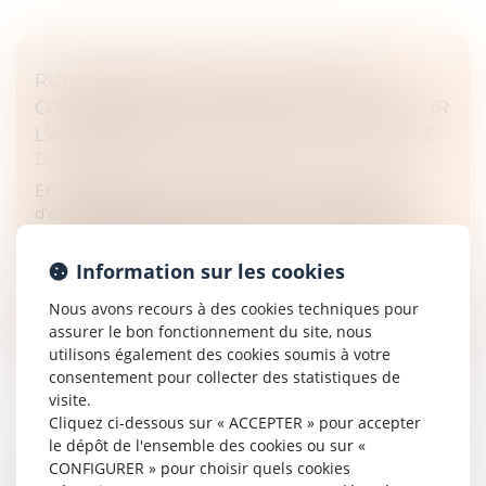
RUPTURE BRUTALE DES RELATIONS
COMMERCIALES ÉTABLIES : PRÉCISIONS SUR
L’APPRÉCIATION DU PRÉAVIS DE RUPTURE
Droit commercial
En l’espèce, une société distribuant des appareils
d’électrostimulation avait informé son fournisseur
d’une réduction progressive de ses achats à partir de
2018, pour atteindre...
Information sur les cookies
Lire la suite
Nous avons recours à des cookies techniques pour
assurer le bon fonctionnement du site, nous
utilisons également des cookies soumis à votre
consentement pour collecter des statistiques de
visite.
Cliquez ci-dessous sur « ACCEPTER » pour accepter
le dépôt de l'ensemble des cookies ou sur «
L'INDICE DES LOYERS COMMERCIAUX (ILC) :
CONFIGURER » pour choisir quels cookies