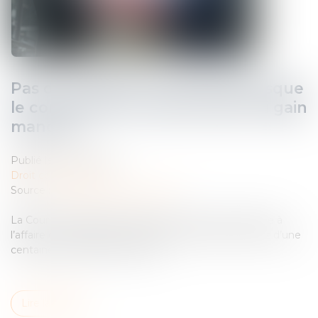
Pas de préjudice commercial lorsque
le concurrent n’a subi ni perte ni gain
manqué
Publié le :
24/04/2025
Droit commercial
Source :
www.lemag-juridique.com
La Cour de cassation a, dans un récent, mis un terme à
l’affaire concernant les réclamations portées par plus d’une
centaine de chauffeurs de taxi...
Lire la suite