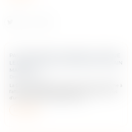
PAS DE PRÉJUDICE COMMERCIAL LORSQUE
LE CONCURRENT N’A SUBI NI PERTE NI GAIN
MANQUÉ
Droit commercial
La Cour de cassation a, dans un récent, mis un terme à
l’affaire concernant les réclamations portées par plus
d’une centaine de chauffeurs de taxi...
Lire la suite