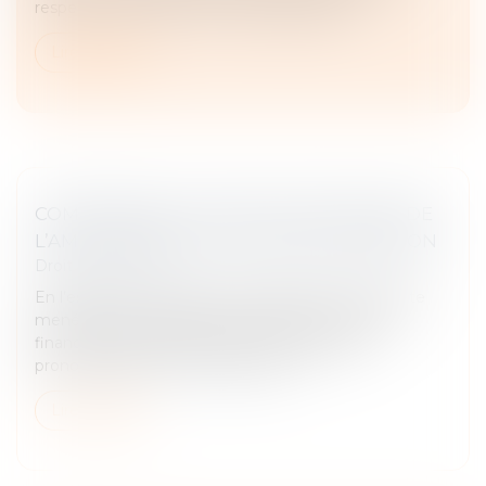
respecter certaines mentions obligatoires...
Lire la suite
COMPÉTENCE, POUVOIR ET SANCTION DE
L’AMF : RAPPEL DE LA COUR DE CASSATION
Droit commercial
En l’espèce, une société a fait l’objet d’une enquête
menée par le collège de l’Autorité des marchés
financiers (AMF), suivie d’une condamnation
prononcée par la commission des...
Lire la suite