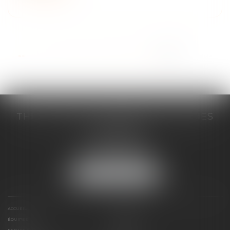
...
<<
<
5
6
7
8
9
10
11
>
>>
THILL-MINICI-LEVIONNAIS & ASSOCIES
2 porte de l'Europe
14000 CAEN
Tél :
02 31 53 40 60
Fax : 02 31 53 40 61
NOUS LOCALISER
ACCUEIL
LE CABINET
ÉQUIPES
EXPERTISES
ESPACE CLIENT
CONTACT