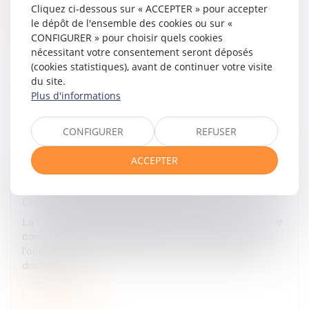
Cliquez ci-dessous sur « ACCEPTER » pour accepter
le dépôt de l'ensemble des cookies ou sur «
Lire la suite
CONFIGURER » pour choisir quels cookies
nécessitant votre consentement seront déposés
(cookies statistiques), avant de continuer votre visite
du site.
Plus d'informations
CONFIGURER
REFUSER
ACCEPTER
CONVENTION D’OCCUPATION PRÉCAIRE ET
OBLIGATION DE DÉLIVRANCE DES LOCAUX
Droit commercial
/
Baux commerciaux
La Cour de cassation a jugé le 11 janvier dernier qu’une
convention d'occupation précaire n'étant pas un bail,
l'occupant à titre précaire ne peut se prévaloir des
dispositions...
Lire la suite