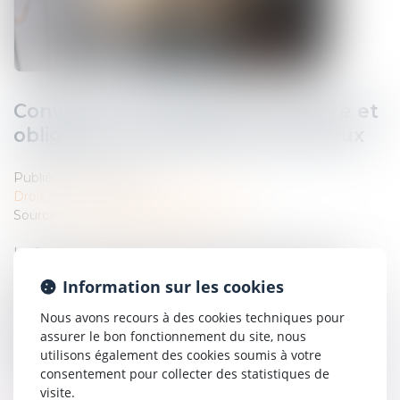
Convention d’occupation précaire et
obligation de délivrance des locaux
Publié le :
06/02/2024
Droit commercial
/
Baux commerciaux
Source :
www.lemag-juridique.com
La Cour de cassation a jugé le 11 janvier dernier qu’une
convention d'occupation précaire n'étant pas un bail,
Information sur les cookies
l'occupant à titre précaire ne peut se prévaloir des
dispositions de l'article 1719 du Code civil mettant à la
Nous avons recours à des cookies techniques pour
charge du bailleur une obligation de délivrance des locaux
assurer le bon fonctionnement du site, nous
loués, mais doit établir un manquement de son
utilisons également des cookies soumis à votre
cocontractant à ses obligations contractuelles...
consentement pour collecter des statistiques de
visite.