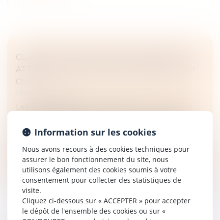
CLAUSES ATTRIBUTIVES DE JURIDICTION :
ATTENTION À LA LANGUE DU RENVOI AUX
CGV
Droit commercial
Les clauses attributives de juridiction nourrissent un
contentieux abondant. Fréquemment acceptées lors
de la conclusion du contrat, elles sont souvent
Information sur les cookies
contestées une fois le li...
Nous avons recours à des cookies techniques pour
Lire la suite
assurer le bon fonctionnement du site, nous
utilisons également des cookies soumis à votre
consentement pour collecter des statistiques de
visite.
Cliquez ci-dessous sur « ACCEPTER » pour accepter
le dépôt de l'ensemble des cookies ou sur «