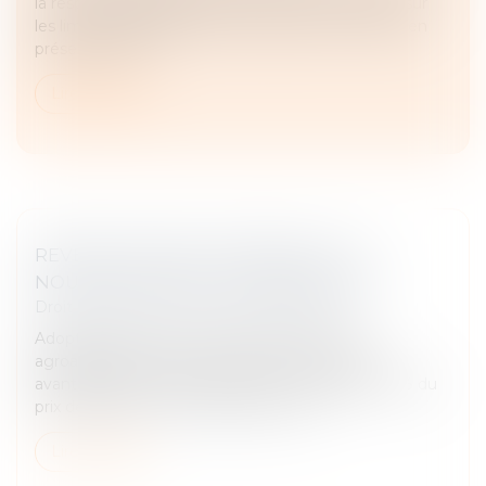
la responsabilité délictuelle d’un preneur à bail et sur
les limites opposables à une exécution en nature en
présence de la...
Lire la suite
REVENTE À PERTE, AMENDES : LES
NOUVEAUTÉS DE LA LOI N°2025-337 !
Droit commercial
/
Droit de la distribution
Adoptée dans le but de soutenir le secteur
agroalimentaire, cette nouvelle loi autorise des
avantages promotionnels pouvant atteindre 40 % du
prix de vente au consommateur, ou u...
Lire la suite