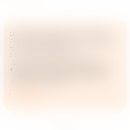
CLAUSE DE DESTINATION : LA COUR DE
CASSATION CONFIRME L’EXCLUSION DES
ACTIVITÉS NON PRÉVUES
Droit commercial
/
Baux commerciaux
Dans le cadre d’un bail commercial, la clause de
destination fixe l’usage autorisé des locaux. Toute
activité exercée en dehors de cette clause peut
entraîner la mise en œuvre d...
Lire la suite