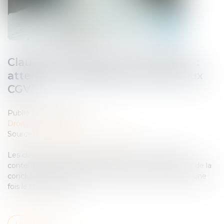
Clauses attributives de juridiction :
attention à la langue du renvoi aux
CGV
Publié le :
22/05/2025
Droit commercial
Source :
www.lemag-juridique.com
Les clauses attributives de juridiction nourrissent un
contentieux abondant. Fréquemment acceptées lors de la
conclusion du contrat, elles sont souvent contestées une
fois le litige survenu...
Lire la suite