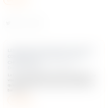
LES RESTRICTIONS LIÉES AU COVID-19 NE
CONSTITUENT PAS UNE PERTE DE LA
CHOSE LOUÉE !
Droit commercial
/
Baux commerciaux
La Cour de cassation l’a une nouvelle fois rappelé, au
visa de l’article 1722 du Code civil. Ce texte prévoit
qu’en cas de destruction totale de la chose louée, le
bail est rési...
Lire la suite