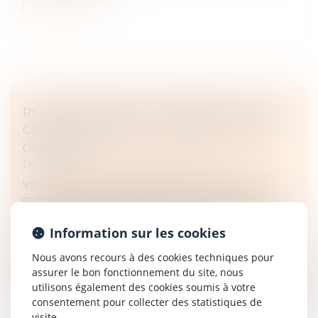
Lire la suite
RÉFORME DES BAUX COMMERCIAUX 2026 :
CE QUI CHANGE POUR LE BAILLEUR QUI
GÈRE SEUL
Droit commercial
/
Baux commerciaux
Vous détenez un ou plusieurs locaux commerciaux
que vous gérez sans administrateur de biens ? La
donne vient de changer. La loi de simplification de la
vie économique, publiée l...
Information sur les cookies
Nous avons recours à des cookies techniques pour
Lire la suite
assurer le bon fonctionnement du site, nous
utilisons également des cookies soumis à votre
consentement pour collecter des statistiques de
visite.