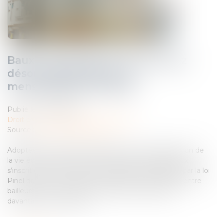
Baux commerciaux : vous pouvez
désormais demander la
mensualisation du loyer
Publié le :
02/06/2026
Droit commercial
/
Baux commerciaux
Source :
www.ouiemagazine.net
Adoptée en avril dans le cadre de la loi de simplification de
la vie économique, la réforme des baux commerciaux
s’inscrit dans la continuité des évolutions engagées par la loi
Pinel de 2014. Son objectif : rééquilibrer les relations entre
bailleurs et commerçants locataires, en apportant
davantage de souplesse...