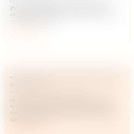
La Cour de cassation, dans un arrêt rendu le 13 mai
2026, est venue rappeler les limites du pouvoir
d’interprétation du juge lorsqu’un contrat comporte
des stipulations claires...
Lire la suite
BAIL 3 6 9 : DURÉE, LOYER, SORTIE, CE QUE
VOUS SIGNEZ
Droit commercial
/
Baux commerciaux
Un bail commercial se signe souvent vite. Un local
plaît, le loyer semble tenable, le dossier avance, et
pourtant les vrais sujets sont ailleurs : qui peut partir
quand, comment...
Lire la suite