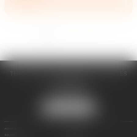
...
<<
<
1
2
3
4
5
6
7
>
>>
THILL-MINICI-LEVIONNAIS & ASSOCIES
2 porte de l'Europe
14000 CAEN
Tél :
02 31 53 40 60
Fax : 02 31 53 40 61
NOUS LOCALISER
ACCUEIL
LE CABINET
ÉQUIPES
EXPERTISES