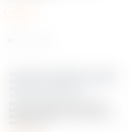
Lire la suite
UN PROCESSUS IRRÉVERSIBLE DE DÉPART
DES LIEUX DU LOCATAIRE FAIT OBSTACLE
AU REPENTIR DU BAILLEUR
Droit commercial
/
Baux commerciaux
Est tardif le repentir du bailleur exercé alors que le
locataire s'est engagé six mois plus tôt dans un
processus tendant à la fermeture irréversible de son
exploitation en effe...