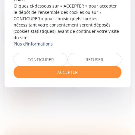
Cliquez ci-dessous sur « ACCEPTER » pour accepter
le dépôt de l'ensemble des cookies ou sur «
CONFIGURER » pour choisir quels cookies
GESTION DES PÉNURIES, CONTRÔLE DES
nécessitant votre consentement seront déposés
DISTRIBUTEURS ET DÉPENDANCE
(cookies statistiques), avant de continuer votre visite
ÉCONOMIQUE : LA COUR DE CASSATION
du site.
DURCIT L’APPRÉCIATION DES PRATIQUES
Plus d'informations
VERTICALES !
Droit commercial
/
Droit de la distribution
CONFIGURER
REFUSER
Par cet arrêt, la Cour de cassation apporte
d’importantes précisions tant sur les garanties
ACCEPTER
procédurales applicables devant l’Autorité de la
concurrence que sur la caractérisati...
Lire la suite