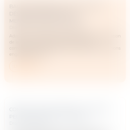
BAUX COMMERCIAUX : VOUS POUVEZ
DÉSORMAIS DEMANDER LA
MENSUALISATION DU LOYER
Droit commercial
/
Baux commerciaux
Adoptée en avril dans le cadre de la loi de simplification
de la vie économique, la réforme des baux
commerciaux s’inscrit dans la continuité des évolutions
engagées par la loi...
Lire la suite
CONTRAT CLAIR ET PRÉCIS : LE JUGE NE
PEUT EN MODIFIER LA PORTÉE
Droit commercial