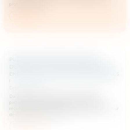
profit du locataire...
Lire la suite
PUBLICITÉ TÉLÉVISÉE ET GRANDE
DISTRIBUTION : LA COUR DE CASSATION
ENCADRE LES PROMOTIONS TEMPORAIRES
!
Droit commercial
Dans un secteur marqué par une concurrence
particulièrement vive, la grande distribution a
récemment fait l’objet d’un arrêt significatif de la Cour
de cassation, intervenu en m...
Lire la suite