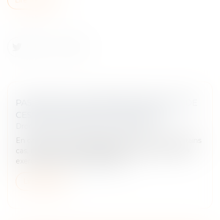
PAS DE DROIT DE PRÉEMPTION EN CAS DE
CESSION GLOBALE DE L’IMMEUBLE !
Droit commercial
/
Baux commerciaux
En cas de vente, le propriétaire est tenu, dans certains
cas, d’informer son locataire afin que celui-ci puisse
exercer son droit de préemption...
Lire la suite