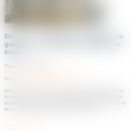
Retour sur l’obligation du bailleur de
garantir une jouissance paisible des
locaux
Publié le :
08/07/2025
Droit commercial
/
Baux commerciaux
Source :
www.lemag-juridique.com
Selon l’article 1719, 1° et 2° du Code civil, le bailleur doit, par
la nature du contrat et sans stipulation particulière, délivrer
au preneur la chose louée et entretenir cette chose en état
de servir à l’usage pour lequel elle a été louée...
Lire la suite