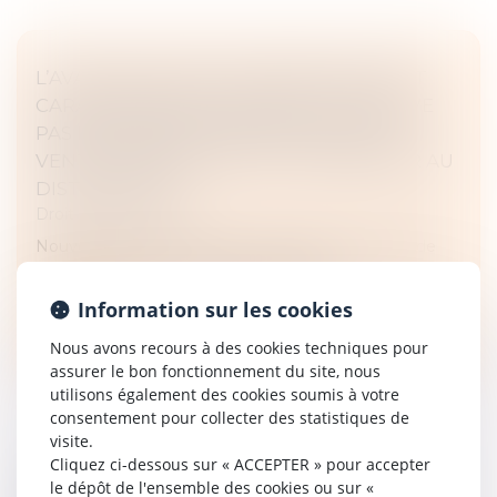
L’AVANTAGE SANS CONTREPARTIE N’EST
CARACTÉRISÉ QUE LORSQU’IL NE RELÈVE
PAS DES OBLIGATIONS D'ACHAT ET DE
VENTE CONSENTI PAR LE FOURNISSEUR AU
DISTRIBUTEUR !
Droit commercial
Nouvel arrêt important dans le secteur de la grande
distribution où la concurrence fait rage...
Information sur les cookies
Lire la suite
Nous avons recours à des cookies techniques pour
assurer le bon fonctionnement du site, nous
utilisons également des cookies soumis à votre
consentement pour collecter des statistiques de
visite.
Cliquez ci-dessous sur « ACCEPTER » pour accepter
RETOUR SUR L’OBLIGATION DU BAILLEUR
le dépôt de l'ensemble des cookies ou sur «