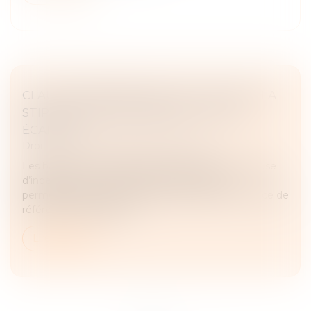
CLAUSE D’INDEXATION ILLICITE : SEULE LA
STIPULATION PROHIBÉE PEUT ÊTRE
ÉCARTÉE
Droit commercial
/
Baux commerciaux
Les baux commerciaux peuvent contenir une clause
d’indexation (ou « clause d’échelle mobile »)
permettant d’ajuster le loyer en fonction d’un indice de
référence. Toutefois, en...
Lire la suite