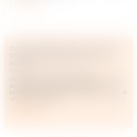
Lire la suite
CLAUSE D’INDEXATION ILLICITE : SEULE LA
STIPULATION PROHIBÉE PEUT ÊTRE
ÉCARTÉE
Droit commercial
/
Baux commerciaux
Les baux commerciaux peuvent contenir une clause
d’indexation (ou « clause d’échelle mobile »)
permettant d’ajuster le loyer en fonction d’un indice de
référence. Toutefois, en...
Lire la suite