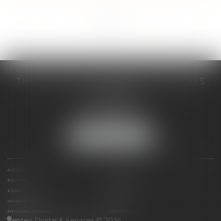
...
<<
<
1
2
3
4
5
6
7
>
>>
THILL-MINICI-LEVIONNAIS & ASSOCIES
2 porte de l'Europe
14000 CAEN
Tél :
02 31 53 40 60
Fax : 02 31 53 40 61
NOUS LOCALISER
ACCUEIL
LE CABINET
ÉQUIPES
EXPERTISES
ESPACE CLIENT
CONTACT
HONORAIRES
PLAN DU SITE
MENTIONS LÉGALES
ARTICLES
Septeo Digital & Services © 2024