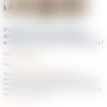
Publicité télévisée et grande
distribution : la Cour de cassation
encadre les promotions temporaires !
Publié le :
20/06/2025
Droit commercial
Source :
www.lemag-juridique.com
Dans un secteur marqué par une concurrence
particulièrement vive, la grande distribution a récemment
fait l’objet d’un arrêt significatif de la Cour de cassation,
intervenu en matière de publicité télévisée et de pratiques
commerciales trompeuses...