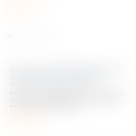
Lire la suite
PAS DE DROIT DE PRÉEMPTION EN CAS DE
CESSION GLOBALE DE L’IMMEUBLE !
Droit commercial
/
Baux commerciaux
En cas de vente, le propriétaire est tenu, dans certains
cas, d’informer son locataire afin que celui-ci puisse
exercer son droit de préemption...
Lire la suite