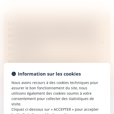
L’AVANTAGE SANS CONTREPARTIE N’EST
CARACTÉRISÉ QUE LORSQU’IL NE RELÈVE
PAS DES OBLIGATIONS D'ACHAT ET DE
VENTE CONSENTI PAR LE FOURNISSEUR AU
DISTRIBUTEUR !
Droit commercial
Nouvel arrêt important dans le secteur de la grande
distribution où la concurrence fait rage...
Information sur les cookies
Lire la suite
Nous avons recours à des cookies techniques pour
assurer le bon fonctionnement du site, nous
utilisons également des cookies soumis à votre
consentement pour collecter des statistiques de
visite.
Cliquez ci-dessous sur « ACCEPTER » pour accepter