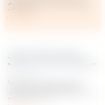
situations peuvent ouvrir un droit de préemption au
profit du locataire...
Lire la suite
PUBLICITÉ TÉLÉVISÉE ET GRANDE
DISTRIBUTION : LA COUR DE CASSATION
ENCADRE LES PROMOTIONS TEMPORAIRES
!
Droit commercial
Dans un secteur marqué par une concurrence
particulièrement vive, la grande distribution a
récemment fait l’objet d’un arrêt significatif de la Cour
de cassation, intervenu en m...