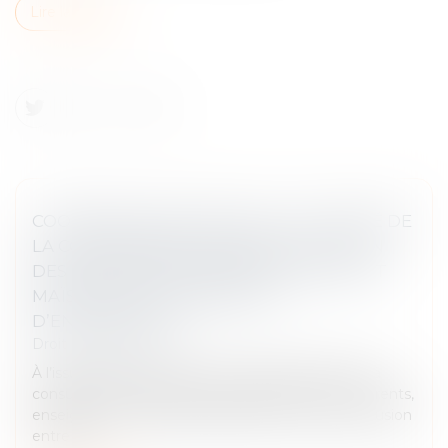
Lire la suite
COOPÉRATIVES AGRICOLES : L’AUTORITÉ DE
LA CONCURRENCE AUTORISE LA FUSION
DES GROUPES COOPÉRATIFS EURALIS ET
MAÏSADOUR, SOUS RÉSERVE
D’ENGAGEMENTS
Droit commercial
À l’issue d’une instruction qui a conduit l’Autorité à
consulter de nombreux tiers (agriculteurs, concurrents,
enseignes de la grande distribution), le projet de fusion
entre le...