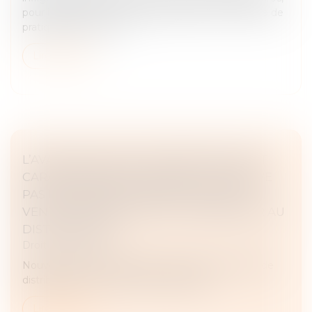
pour infraction aux règles européennes en matière de
pratiques anticoncurr...
Lire la suite
L’AVANTAGE SANS CONTREPARTIE N’EST
CARACTÉRISÉ QUE LORSQU’IL NE RELÈVE
PAS DES OBLIGATIONS D'ACHAT ET DE
VENTE CONSENTI PAR LE FOURNISSEUR AU
DISTRIBUTEUR !
Droit commercial
Nouvel arrêt important dans le secteur de la grande
distribution où la concurrence fait rage...
Lire la suite