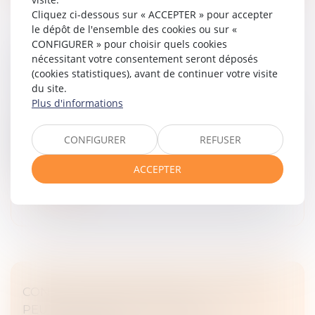
Cliquez ci-dessous sur « ACCEPTER » pour accepter
le dépôt de l'ensemble des cookies ou sur «
CONFIGURER » pour choisir quels cookies
nécessitant votre consentement seront déposés
TRANSPORT ROUTIER : PRÉAVIS ET
(cookies statistiques), avant de continuer votre visite
RUPTURE BRUTALE DES RELATIONS
du site.
Droit commercial
Plus d'informations
Par cet arrêt, la Chambre commerciale apporte une
précision importante sur l'articulation entre le régime
CONFIGURER
REFUSER
de la rupture brutale des relations commerciales
établies et le droit s...
ACCEPTER
Lire la suite
CONTRAT CLAIR ET PRÉCIS : LE JUGE NE
PEUT EN MODIFIER LA PORTÉE