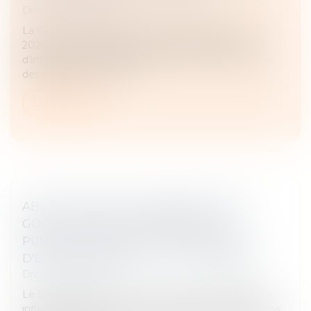
Droit commercial
La Cour de cassation, dans un arrêt rendu le 13 mai
2026, est venue rappeler les limites du pouvoir
d’interprétation du juge lorsqu’un contrat comporte
des stipulations claires...
Lire la suite
ABUS DE POSITION DOMINANTE PAR
GOOGLE DANS LE DOMAINE DE LA
PUBLICITÉ EN LIGNE : 2,95 MILLIARDS
D'EUROS D'AMENDE - ACTU-JURIDIQUE
Droit commercial
Le 5 septembre 2025, la Commission européenne a
infligé à Google une amende de 2,95 milliards d’euros,