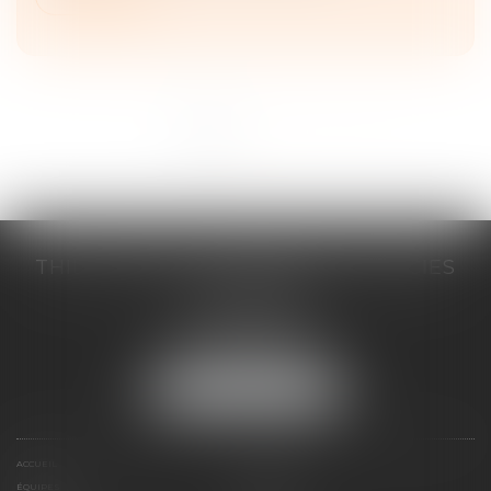
<<
<
1
2
3
>
>>
THILL-MINICI-LEVIONNAIS & ASSOCIES
2 porte de l'Europe
14000 CAEN
Tél :
02 31 53 40 60
Fax : 02 31 53 40 61
NOUS LOCALISER
ACCUEIL
LE CABINET
ÉQUIPES
EXPERTISES