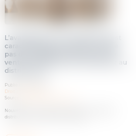
L’avantage sans contrepartie n’est
caractérisé que lorsqu’il ne relève
pas des obligations d'achat et de
vente consenti par le fournisseur au
distributeur !
Publié le :
10/07/2025
Droit commercial
Source :
www.lemag-juridique.com
Nouvel arrêt important dans le secteur de la grande
distribution où la concurrence fait rage...